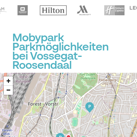
Mobypark
Parkmöglichkeiten
bei Vossegat-
P
Roosendaal
P
P
+
−
P