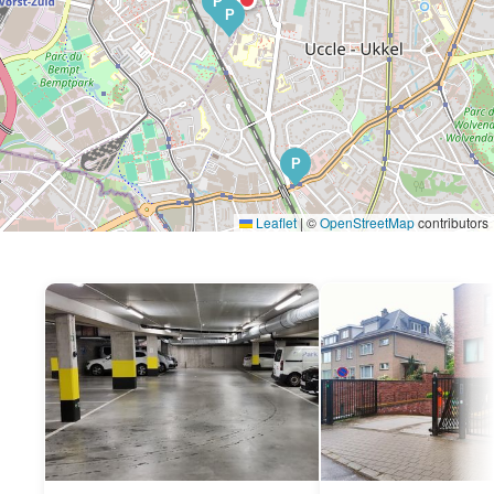
P
P
P
Leaflet
|
©
OpenStreetMap
contributors