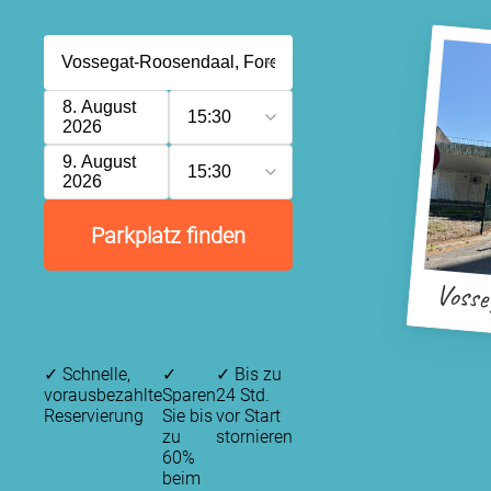
8. August
15:30
2026
9. August
15:30
2026
Parkplatz finden
Vosse
✓
Schnelle,
✓
✓
Bis zu
vorausbezahlte
Sparen
24 Std.
Reservierung
Sie bis
vor Start
zu
stornieren
P
60%
beim