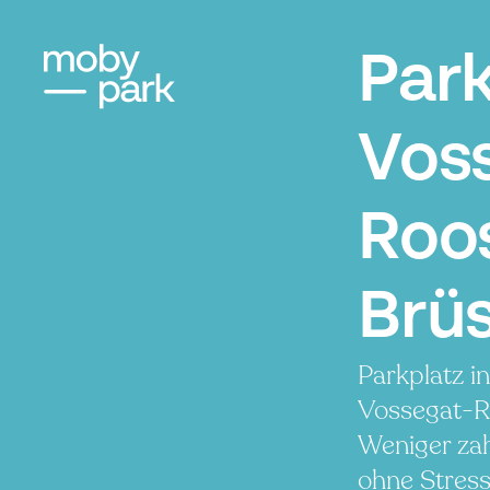
Par
Vos
Roo
Brüs
Parkplatz i
Vossegat-R
Weniger zah
ohne Stress