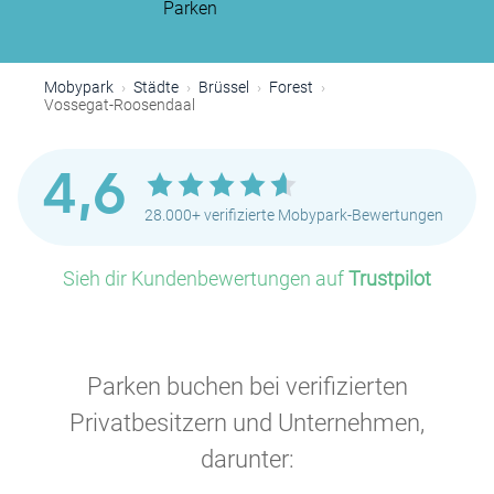
Parken
Mobypark
Städte
Brüssel
Forest
Vossegat-Roosendaal
P
P
4,6
28.000+ verifizierte Mobypark-Bewertungen
Sieh dir Kundenbewertungen auf
Trustpilot
P
P
P
Parken buchen bei verifizierten
Privatbesitzern und Unternehmen,
P
darunter:
P
P