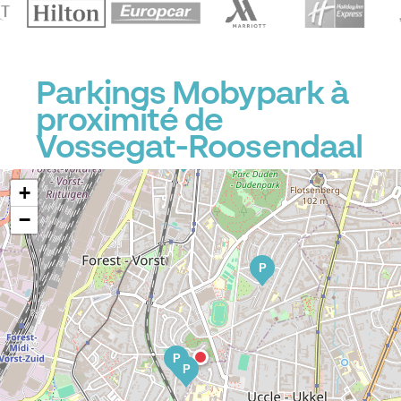
Parkings Mobypark à
proximité de
P
Vossegat-Roosendaal
P
P
+
−
P
P
P