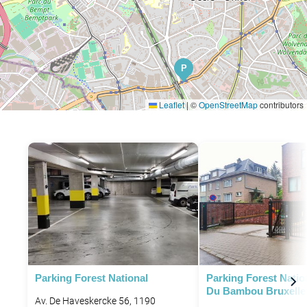
P
Leaflet
|
©
OpenStreetMap
contributors
Parking Forest National
Parking Forest Natio
Du Bambou Bruxelle
Av. De Haveskercke 56, 1190