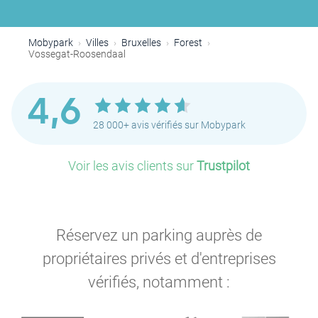
Mobypark
Villes
Bruxelles
Forest
Vossegat-Roosendaal
P
P
4,6
28 000+ avis vérifiés sur Mobypark
Voir les avis clients sur
Trustpilot
P
P
P
Réservez un parking auprès de
P
propriétaires privés et d'entreprises
P
P
vérifiés, notamment :