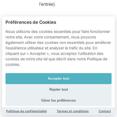
l’entrée).
Préférences de Cookies
Tarifs de
stationnement
Nous utilisons des cookies essentiels pour faire fonctionner
notre site. Avec votre consentement, nous pouvons
Mobypark à
également utiliser des cookies non essentiels pour améliorer
proximité de
l'expérience utilisateur et analyser le trafic du site. En
cliquant sur « Accepter », vous acceptez l'utilisation des
Vossegat-
cookies de notre site tel que décrit dans notre Politique de
Roosendaal
cookies.
Durée du stationnement
Accepter tout
Tarifs du parking Mobypark
1 heure de stationnement
Rejeter tout
€ 1.54
de
Gérer les préférences
24 heures de stationnement
Politique de confidentialité
Termes et conditions
Contact
€ 11.59
de