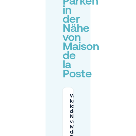
Parken
in
der
Nähe
von
Maison
de
la
Poste
Wo
kann
ich in
der
Nähe
von
Maison
de la