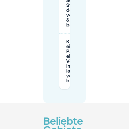
auf der
Straße in
der Nähe
von Tour
& Taxis
bezahlen?
Kann ich
einen
Parkplatz für
eine
Veranstaltung
im Maison de
la Poste
vorab
buchen?
Beliebte