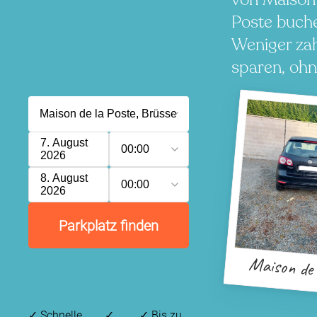
Poste buch
Weniger zah
sparen, ohn
7. August
00:00
2026
8. August
00:00
2026
Parkplatz finden
Maison de 
✓
Schnelle,
✓
✓
Bis zu