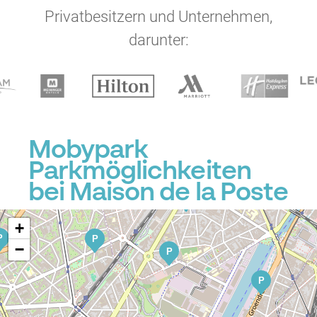
P
P
Privatbesitzern und Unternehmen,
darunter:
P
Mobypark
P
Parkmöglichkeiten
bei Maison de la Poste
P
P
+
P
P
−
P
P