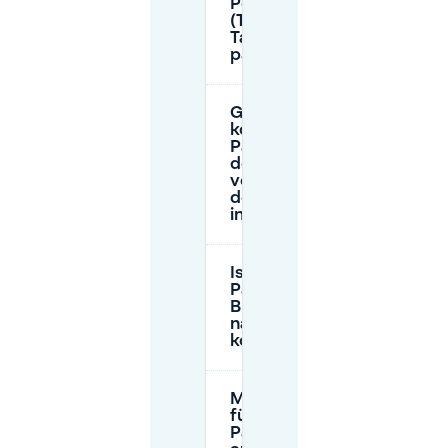
Poste
(Tour &
Taxis)
parken?
Gibt es
kostenloses
Parken in
der Nähe
von Maison
de la Poste
in Brüssel?
Ist das
Parken in
Brüssel
nachts
kostenlos?
Muss ich
für das
Parken