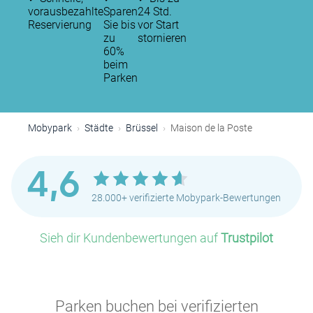
vorausbezahlte
Sparen
24 Std.
Reservierung
Sie bis
vor Start
zu
stornieren
60%
beim
Parken
Mobypark
Städte
Brüssel
Maison de la Poste
4,6
28.000+ verifizierte Mobypark-Bewertungen
Sieh dir Kundenbewertungen auf
Trustpilot
Parken buchen bei verifizierten