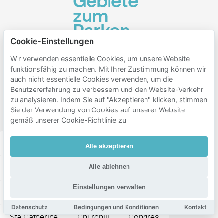
Gebiete
zum
Parken
Cookie-Einstellungen
in der
Nähe
Wir verwenden essentielle Cookies, um unsere Website
funktionsfähig zu machen. Mit Ihrer Zustimmung können wir
von
auch nicht essentielle Cookies verwenden, um die
Maison
Benutzererfahrung zu verbessern und den Website-Verkehr
zu analysieren. Indem Sie auf "Akzeptieren" klicken, stimmen
de la
Sie der Verwendung von Cookies auf unserer Website
Poste
gemäß unserer Cookie-Richtlinie zu.
Nord, brussels
Koekelberg
Laeken
Alle akzeptieren
Northern Quarter
Kaaienwijk
Dansaert
Alle ablehnen
Einstellungen verwalten
Centrum Boulevards
Brabantwijk
Rue Neuve
Datenschutz
Bedingungen und Konditionen
Kontakt
Ste Catherine
Churchill
Congres