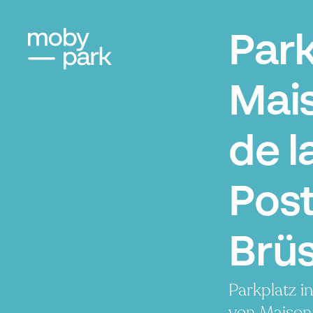
Par
Mai
de l
Post
Brüs
Parkplatz i
von Maison 