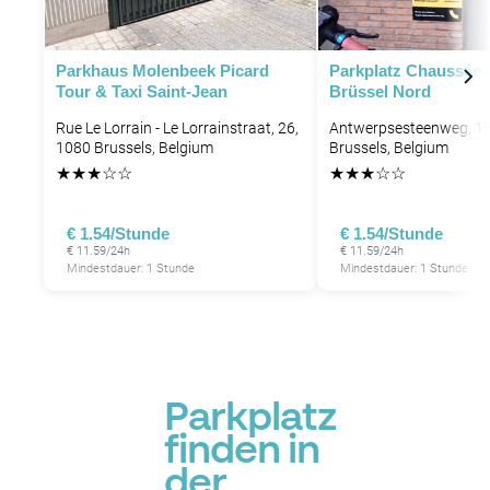
P
P
Parkhaus Molenbeek Picard
Parkplatz Chaussée 
P
P
P
Tour & Taxi Saint-Jean
Brüssel Nord
P
Rue Le Lorrain - Le Lorrainstraat, 26,
Antwerpsesteenweg, 15
P
P
P
1080 Brussels, Belgium
Brussels, Belgium
P
P
★
★
★
☆
☆
★
★
★
☆
☆
P
P
P
P
P
P
€ 1.54/Stunde
€ 1.54/Stunde
€ 11.59/24h
€ 11.59/24h
Mindestdauer: 1 Stunde
Mindestdauer: 1 Stunde
P
P
P
Parkplatz
finden in
der