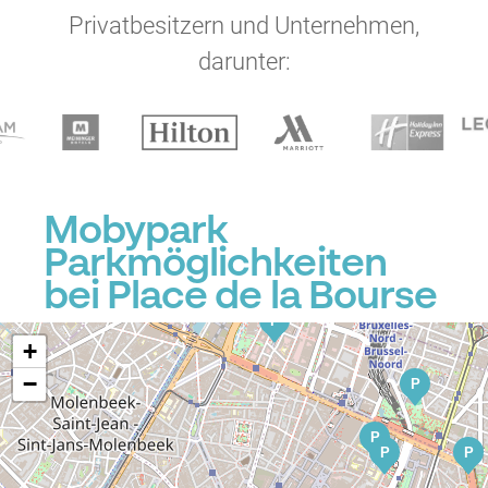
Privatbesitzern und Unternehmen,
P
darunter:
P
P
Mobypark
P
P
P
Parkmöglichkeiten
bei Place de la Bourse
P
+
−
P
P
P
P