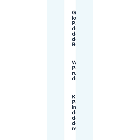
Gibt es
kostenloses
Parken in
der Nähe
des Place
de la
Bourse?
Was sind die
Parkbeschränkungen
rund um den Place
de la Bourse?
Kann ich
Parkplätze
im Voraus in
der Nähe
des Place
de la Bourse
reservieren?