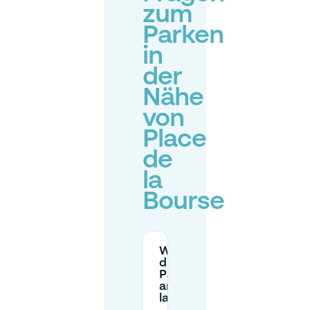
zum
Parken
in
der
Nähe
von
Place
de
la
Bourse
Wie hoch sind
die
Parkgebühren
am Place de
la Bourse?