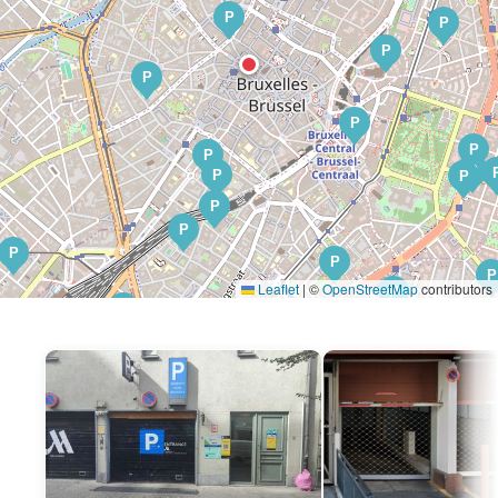
P
P
P
P
P
P
P
P
P
P
P
P
P
P
P
Leaflet
|
©
OpenStreetMap
contributors
P
P
P
P
P
P
P
P
P
P
P
P
P
P
P
P