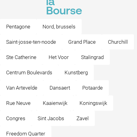
la
Bourse
Pentagone
Nord, brussels
Saint-josse-ten-noode
Grand Place
Churchill
Ste Catherine
Het Voor
Stalingrad
Centrum Boulevards
Kunstberg
Van Artevelde
Dansaert
Potaarde
Rue Neuve
Kaaienwijk
Koningswijk
Congres
Sint Jacobs
Zavel
Freedom Quarter