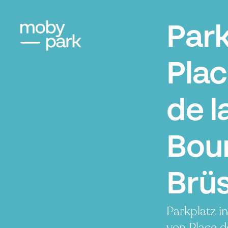
Par
Pla
de l
Bou
Brüs
Parkplatz i
von Place d