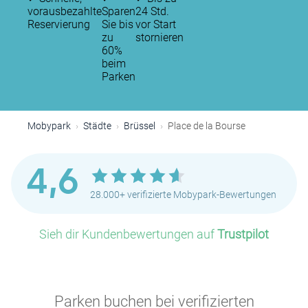
vorausbezahlte
Sparen
24 Std.
Reservierung
Sie bis
vor Start
zu
stornieren
60%
beim
Parken
P
Mobypark
Städte
Brüssel
Place de la Bourse
4,6
28.000+ verifizierte Mobypark-Bewertungen
Sieh dir Kundenbewertungen auf
Trustpilot
P
P
Parken buchen bei verifizierten
P