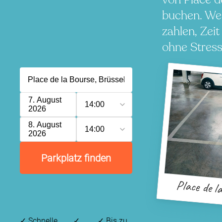
buchen. We
zahlen, Zeit
ohne Stress
7. August
14:00
2026
8. August
14:00
2026
Parkplatz finden
Place de l
✓
Schnelle,
✓
✓
Bis zu