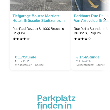
P
P
P
Tiefgarage Bourse Marriott
Parkhaus Rue De La 
Hotel, Brüsseler Stadtzentrum
Van Artevelde Brüsse
Rue Paul Devaux 8, 1000 Brussels,
Rue De La Buanderie 3,
Belgium
Brussels, Belgium
★
★
★
★
☆
★
★
★
★
☆
€ 1.7/Stunde
€ 1.54/Stunde
€ 12.74/24h
€ 11.59/24h
Mindestdauer: 1 Stunde
Mindestdauer: 1 Stunde
P
Parkplatz
finden in