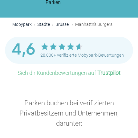
Parken
Mobypark
Städte
Brüssel
Manhattn's Burgers
P
4,6
28.000+ verifizierte Mobypark-Bewertungen
Sieh dir Kundenbewertungen auf
Trustpilot
P
P
Parken buchen bei verifizierten
P
Privatbesitzern und Unternehmen,
darunter:
P
P