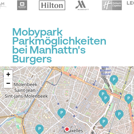
P
Mobypark
P
P
Parkmöglichkeiten
P
bei Manhattn's
Burgers
P
+
P
−
P
P
P
P
P
P
P