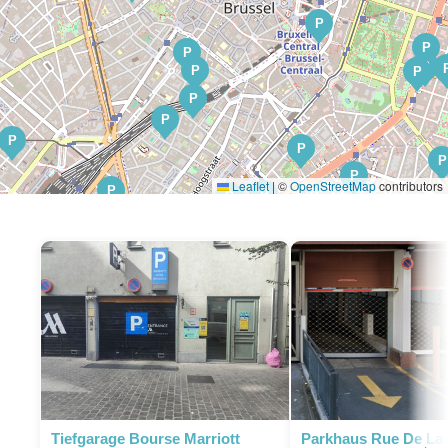
P
P
P
P
P
P
P
P
P
P
P
P
Leaflet
|
©
OpenStreetMap
contributors
P
P
P
P
P
P
P
P
P
P
P
P
P
P
P
P
P
P
Tiefgarage Bourse Marriott
Parkhaus Rue De La 