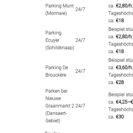
Parking Munt
ca.
€2,80/h
;
24/7
(Monnaie)
Tageshöchs
ca.
€18
Beispiel stü
Parking
ca.
€2,80/h
;
Ecuyer
24/7
Tageshöchs
(Schildknaap)
ca.
€18
Beispiel stü
Parking De
ca.
€3,60/h
;
24/7
Brouckère
Tageshöchs
ca.
€28
Parken bei
Beispiel stü
Nieuwe
ca.
€4,25–€
Graanmarkt 2
24/7
Tageshöchs
(Dansaert-
ca.
€30
Gebiet)