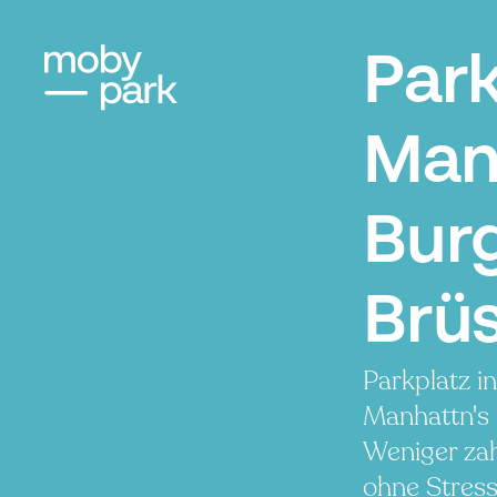
Par
Man
Burg
Brüs
Parkplatz i
Manhattn's
Weniger zah
ohne Stress