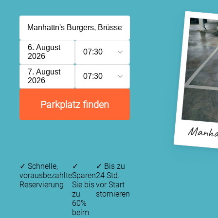
6. August
07:30
2026
7. August
07:30
2026
Parkplatz finden
Manhat
✓
Schnelle,
✓
✓
Bis zu
vorausbezahlte
Sparen
24 Std.
Reservierung
Sie bis
vor Start
zu
stornieren
60%
beim