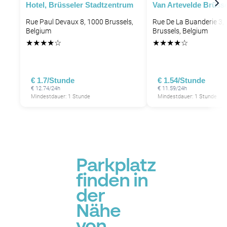
Hotel, Brüsseler Stadtzentrum
Van Artevelde Brüsse
Rue Paul Devaux 8, 1000 Brussels,
Rue De La Buanderie 3,
Belgium
Brussels, Belgium
★
★
★
★
☆
★
★
★
★
☆
€ 1.7/Stunde
€ 1.54/Stunde
€ 12.74/24h
€ 11.59/24h
Mindestdauer: 1 Stunde
Mindestdauer: 1 Stunde
P
Parkplatz
finden in
der
Nähe