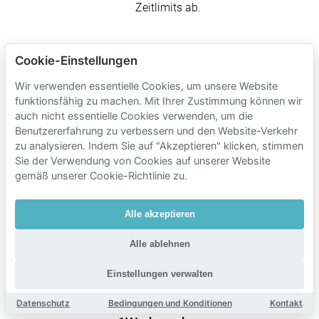
Zeitlimits ab.
Cookie-Einstellungen
Mobypark-
Parkgebühren
Wir verwenden essentielle Cookies, um unsere Website
funktionsfähig zu machen. Mit Ihrer Zustimmung können wir
in der Nähe
auch nicht essentielle Cookies verwenden, um die
von
Benutzererfahrung zu verbessern und den Website-Verkehr
Manhattn's
zu analysieren. Indem Sie auf "Akzeptieren" klicken, stimmen
Sie der Verwendung von Cookies auf unserer Website
Burgers
gemäß unserer Cookie-Richtlinie zu.
Parkzeit
Alle akzeptieren
Mobypark-Parkgebühren
1 Stunde parken
Alle ablehnen
€ 1.54
von
Einstellungen verwalten
24 Stunden parken
€ 11.59
von
Datenschutz
Bedingungen und Konditionen
Kontakt