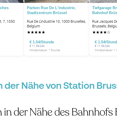
sches
Parken Rue De L'industrie,
Tiefgarage B
Stadtzentrum Brüssel
Bahnhof Brü
at, 7, 1050
Rue De L'industrie 10, 1000 Bruxelles,
Rue Jacques De
Belgium
Brussels, Belg
★
★
★
★
★
★
★
★
★
☆
€ 1.54/Stunde
€ 1.54/Stun
€ 11.59/24h
€ 11.59/24h
Mindestdauer: 1 Stunde
Mindestdauer: 1
in der Nähe von Station Br
 in der Nähe des Bahnhofs 