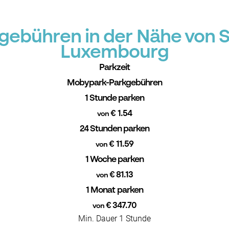
ebühren in der Nähe von St
Luxembourg
Parkzeit
Mobypark-Parkgebühren
1 Stunde parken
€ 1.54
von
24 Stunden parken
€ 11.59
von
1 Woche parken
€ 81.13
von
1 Monat parken
€ 347.70
von
Min. Dauer 1 Stunde