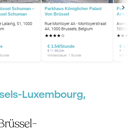
P
rüssel Schuman –
Parkhaus Königlicher Palast
Parkg
P
ssel Schuman
Von Brüssel
Arts 
 Lalaing, 51, 1000
Rue Montoyer 4A - Montoyerstraat
Avenue
ium
4A, 1000 Brussels, Belgium
1000 B
★
★
★
★
☆
★
★
★
de
€ 1.54/Stunde
€ 1.
€ 11.59/24h
€ 11.5
 Stunde
Mindestdauer: 1 Stunde
Mindes
P
ussels-Luxembourg,
Brüssel-