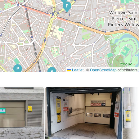
P
P
Leaflet
|
©
OpenStreetMap
contributors
P
P
P
P
P
P