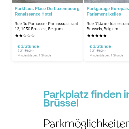
Parkhaus Place Du Luxembourg
Parkgarage Europäi
Renaissance Hotel
Parlament Ixelles
Rue Du Parnasse - Parnassusstraat
Rue D'Idalie - Idaliestra
P
13, 1050 Brussels, Belgium
Brussels, Belgium
★
★
☆
☆
☆
★
★
★
★
★
€ 3/Stunde
€ 3/Stunde
€ 21.69/24h
€ 21.69/24h
Mindestdauer: 1 Stunde
Mindestdauer: 1 Stunde
Parkplatz finden 
Brüssel
Parkmöglichkeiten