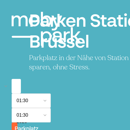
Parken Stat
Brüssel
Parkplatz in der Nähe von Statio
sparen, ohne Stress.
7.
01:30
August
2026
8.
01:30
August
2026
Parkplatz