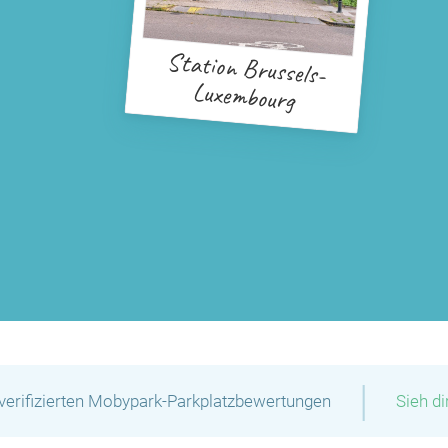
Station Brussels-
Luxembourg
P
P
P
P
|
verifizierten Mobypark-Parkplatzbewertungen
Sieh d