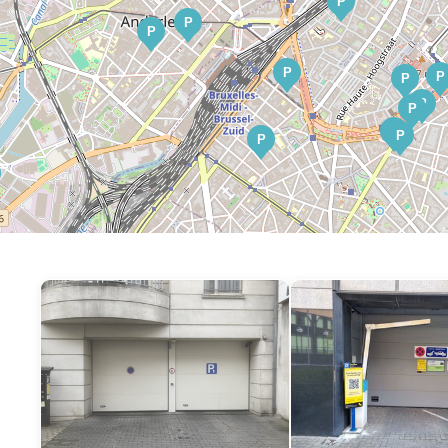
P
P
P
P
P
P
P
P
P
P
P
P
P
P
P