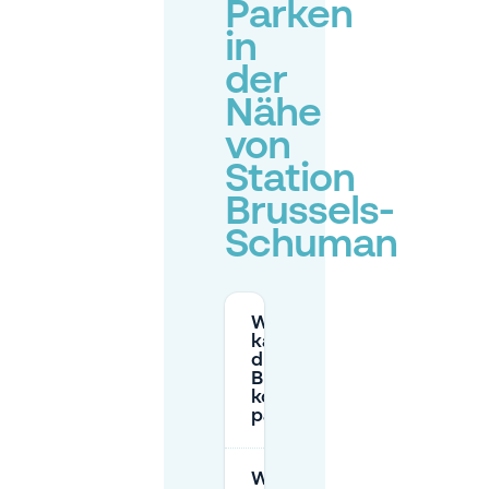
Parken
in
der
Nähe
von
Station
Brussels-
Schuman
Wo
kannst
du in
Brüssel
kostenlos
parken?
Wo ist die