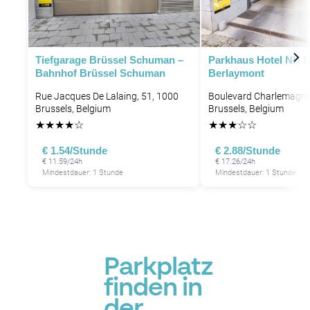
Tiefgarage Brüssel Schuman –
Parkhaus Hotel NH B
Bahnhof Brüssel Schuman
Berlaymont
Rue Jacques De Lalaing, 51, 1000
Boulevard Charlemagne
Brussels, Belgium
Brussels, Belgium
★
★
★
★
☆
★
★
★
☆
☆
€ 1.54/Stunde
€ 2.88/Stunde
€ 11.59/24h
€ 17.26/24h
Mindestdauer: 1 Stunde
Mindestdauer: 1 Stunde
P
Parkplatz
finden in
der