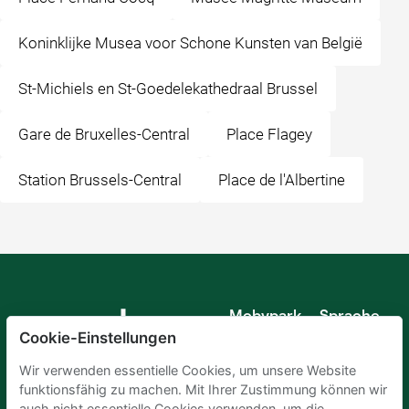
Koninklijke Musea voor Schone Kunsten van België
St-Michiels en St-Goedelekathedraal Brussel
Gare de Bruxelles-Central
Place Flagey
Station Brussels-Central
Place de l'Albertine
Mobypark
Sprache
B.V.
Cookie-Einstellungen
Deutsch
Englisch
Wir verwenden essentielle Cookies, um unsere Website
Spanisch
funktionsfähig zu machen. Mit Ihrer Zustimmung können wir
Französisch
auch nicht essentielle Cookies verwenden, um die