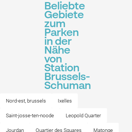
Beliebte
Gebiete
zum
Parken
in der
Nähe
von
Station
Brussels-
Schuman
Nord-est, brussels
Ixelles
Saint-josse-ten-noode
Leopold Quarter
Jourdan
Quartier des Squares
Matonge