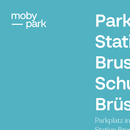
Par
Stat
Brus
Sch
Brüs
Parkplatz i
Station Br