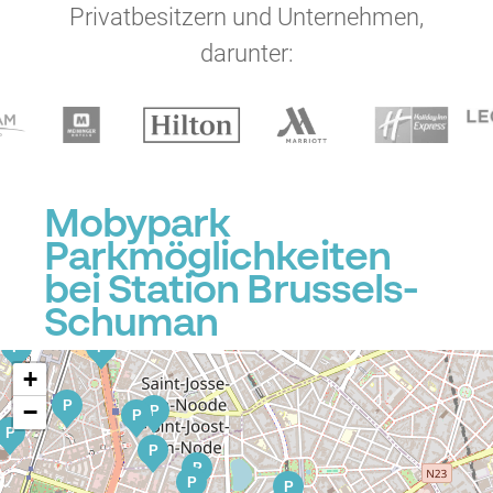
Privatbesitzern und Unternehmen,
darunter:
P
Mobypark
Parkmöglichkeiten
P
bei Station Brussels-
Schuman
P
P
P
+
P
−
P
P
P
P
P
P
P