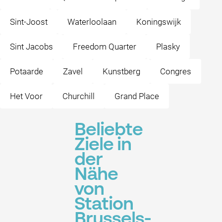
Sint-Joost
Waterloolaan
Koningswijk
Sint Jacobs
Freedom Quarter
Plasky
Potaarde
Zavel
Kunstberg
Congres
Het Voor
Churchill
Grand Place
Beliebte
Ziele in
der
Nähe
von
Station
Brussels-