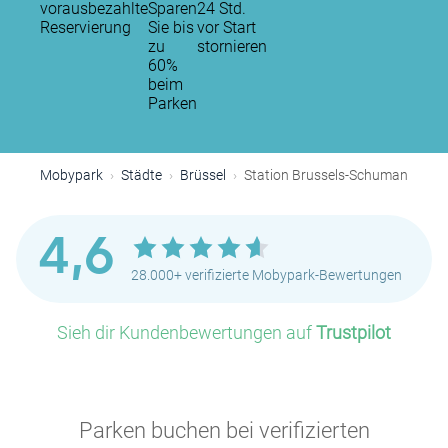
vorausbezahlte
Sparen
24 Std.
Reservierung
Sie bis
vor Start
zu
stornieren
60%
beim
Parken
Mobypark
Städte
Brüssel
Station Brussels-Schuman
4,6
28.000+ verifizierte Mobypark-Bewertungen
Sieh dir Kundenbewertungen auf
Trustpilot
P
P
P
Parken buchen bei verifizierten