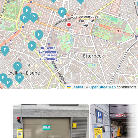
P
P
P
P
P
P
P
P
P
P
P
P
Leaflet
|
©
OpenStreetMap
contributors
P
P
P
P
P
P
P
P
P
P