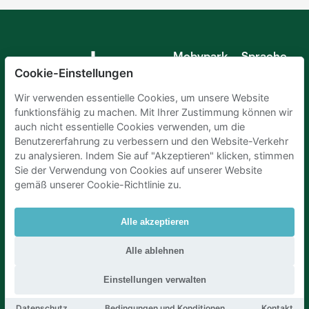
Mobypark
Sprache
B.V.
Cookie-Einstellungen
Deutsch
Englisch
Wir verwenden essentielle Cookies, um unsere Website
Spanisch
funktionsfähig zu machen. Mit Ihrer Zustimmung können wir
Französisch
auch nicht essentielle Cookies verwenden, um die
Italienisch
Benutzererfahrung zu verbessern und den Website-Verkehr
Niederländisch
zu analysieren. Indem Sie auf "Akzeptieren" klicken, stimmen
Sie der Verwendung von Cookies auf unserer Website
gemäß unserer Cookie-Richtlinie zu.
Alle akzeptieren
Parkplaetze Amsterdam
|
Parkeren Brussel
|
Alle ablehnen
Parkplaetze Paris
|
Parkplaetze Den Haag
|
Parken Flughafen Zuerich
|
Parken flughafen amsterdam
Einstellungen verwalten
Datenschutz
Bedingungen und Konditionen
Kontakt