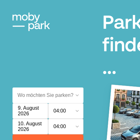
Park
find
...
9. August
04:00
2026
10. August
04:00
2026