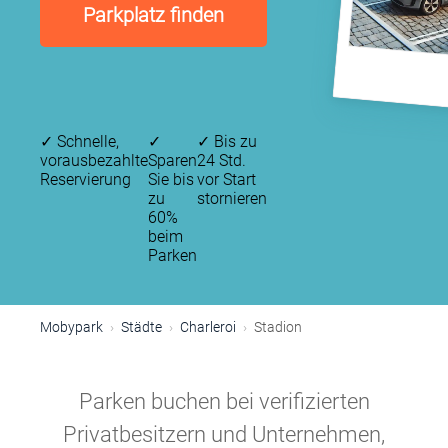
Parkplatz finden
✓
Schnelle,
✓
✓
Bis zu
vorausbezahlte
Sparen
24 Std.
Reservierung
Sie bis
vor Start
zu
stornieren
60%
beim
Parken
Mobypark
Städte
Charleroi
Stadion
Parken buchen bei verifizierten
Privatbesitzern und Unternehmen,