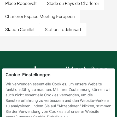
Place Roosevelt
Stade du Pays de Charleroi
Charleroi Espace Meeting Européen
Station Couillet
Station Lodelinsart
Mobypark
Sprache
B.V.
Cookie-Einstellungen
Deutsch
Englisch
Wir verwenden essentielle Cookies, um unsere Website
Spanisch
funktionsfähig zu machen. Mit Ihrer Zustimmung können wir
Französisch
auch nicht essentielle Cookies verwenden, um die
Italienisch
Benutzererfahrung zu verbessern und den Website-Verkehr
Niederländisch
zu analysieren. Indem Sie auf "Akzeptieren" klicken, stimmen
Sie der Verwendung von Cookies auf unserer Website
gemäß unserer Cookie-Richtlinie zu.