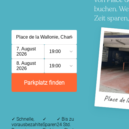
buchen. Wen
Zeit sparen
7. August
19:00
2026
8. August
19:00
2026
Parkplatz finden
Place de l
✓
Schnelle,
✓
✓
Bis zu
vorausbezahlte
Sparen
24 Std.