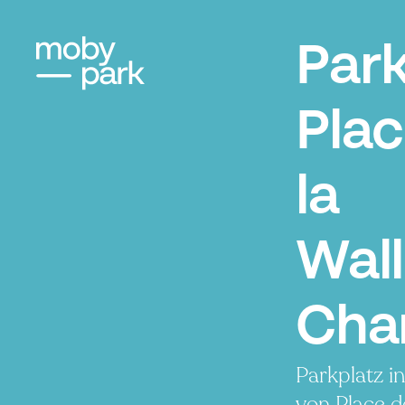
Par
Plac
la
Wall
Char
Parkplatz i
von Place d