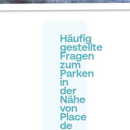
Häufig
gestellte
Fragen
zum
Parken
in
der
Nähe
von
Place
de