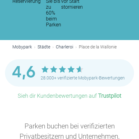
Reservierung
Sie bis
vor Start
zu
stornieren
60%
beim
Parken
Mobypark
Städte
Charleroi
Place de la Wallonie
4,6
28.000+ verifizierte Mobypark-Bewertungen
Sieh dir Kundenbewertungen auf
Trustpilot
Parken buchen bei verifizierten
Privatbesitzern und Unternehmen,