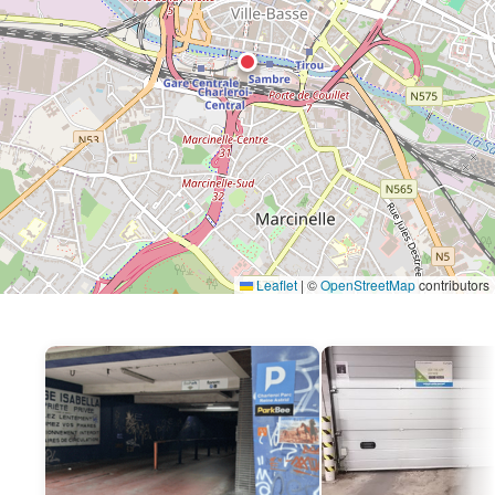
Leaflet
|
©
OpenStreetMap
contributors