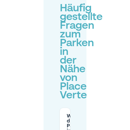
Häufig
gestellte
Fragen
zum
Parken
in
der
Nähe
von
Place
Verte
Was sind
die
Parkregeln