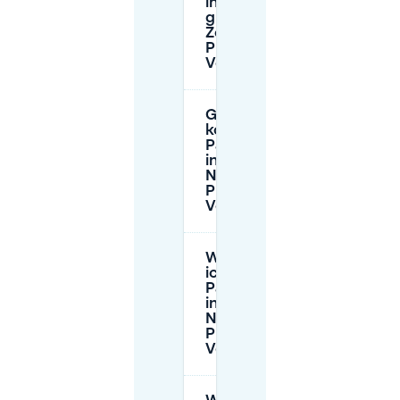
in der
grünen
Zone am
Place
Verte?
Gibt es
kostenlose
Parkplätze
in der
Nähe des
Place
Verte?
Wie finde
ich
Parkplätze
in der
Nähe des
Place
Verte?