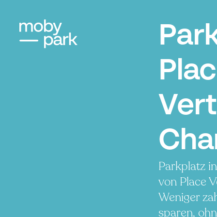
Par
Pla
Vert
Char
Parkplatz i
von Place V
Weniger zah
sparen, ohn