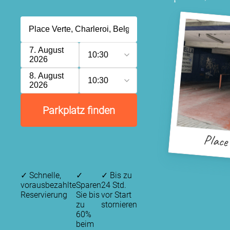
7. August
10:30
2026
8. August
10:30
2026
Parkplatz finden
Place
✓
Schnelle,
✓
✓
Bis zu
vorausbezahlte
Sparen
24 Std.
Reservierung
Sie bis
vor Start
zu
stornieren
60%
beim