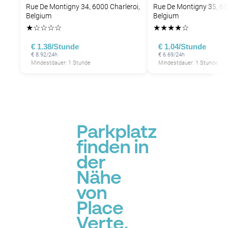
Rue De Montigny 34, 6000 Charleroi,
Rue De Montigny 35, 60
Belgium
Belgium
★
☆
☆
☆
☆
★
★
★
★
☆
€ 1.38/Stunde
€ 1.04/Stunde
€ 8.92/24h
€ 6.69/24h
Mindestdauer: 1 Stunde
Mindestdauer: 1 Stunde
Parkplatz
finden in
der
Nähe
von
Place
Verte,