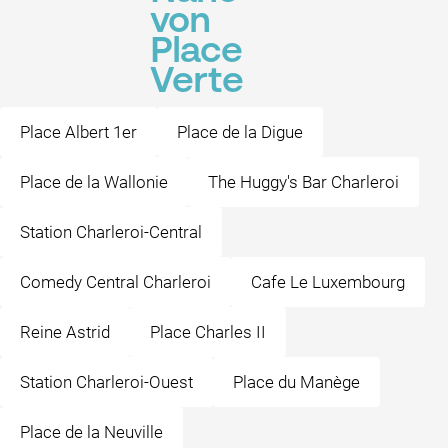
von
Place
Verte
Place Albert 1er
Place de la Digue
Place de la Wallonie
The Huggy's Bar Charleroi
Station Charleroi-Central
Comedy Central Charleroi
Cafe Le Luxembourg
Reine Astrid
Place Charles II
Station Charleroi-Ouest
Place du Manège
Place de la Neuville