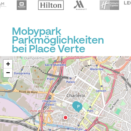
Mobypark
Parkmöglichkeiten
bei Place Verte
+
−
P
P