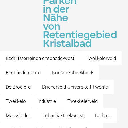
Parken
in der
Nähe
von
Retentiegebied
Kristalbad
Bedrijfsterreinen enschede-west
Twekkelerveld
Enschede-noord
Koekoeksbeekhoek
De Broeierd
Drienerveld-Universiteit Twente
Twekkelo
Industrie
Twekkelerveld
Marssteden
Tubantia-Toekomst
Bolhaar