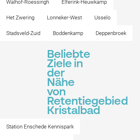
Walhof-Roessingh
Elferink-Heuwkamp
Het Zwering
Lonneker-West
Usselo
Stadsveld-Zuid
Boddenkamp
Deppenbroek
Beliebte
Ziele in
der
Nähe
von
Retentiegebied
Kristalbad
Station Enschede Kennispark