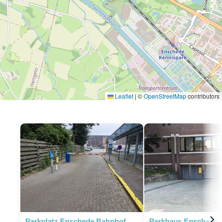
Leaflet
|
©
OpenStreetMap
contributors
Parkplatz Enschede Bahnhof
Parkhaus Enschede 