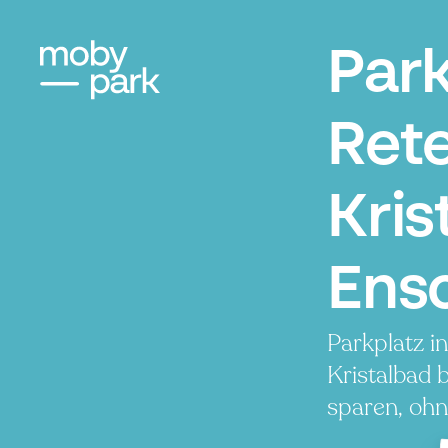
Par
Ret
Kris
Ens
Parkplatz i
Kristalbad 
sparen, ohn