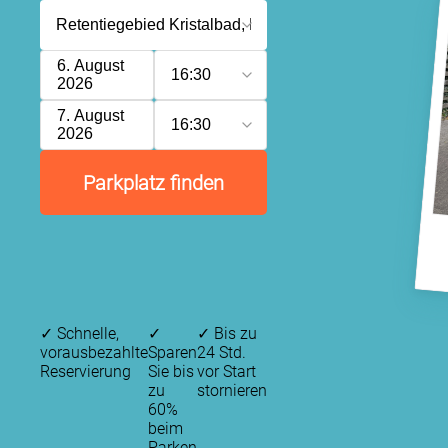
6. August
16:30
2026
7. August
16:30
2026
Parkplatz finden
✓
Schnelle,
✓
✓
Bis zu
vorausbezahlte
Sparen
24 Std.
Reservierung
Sie bis
vor Start
zu
stornieren
60%
beim
Parken