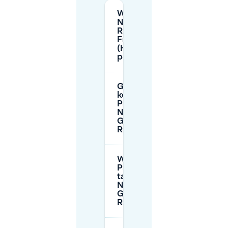
Wo kann ich in der
Nähe des Galeria
Restaurants in
Frankfurt
(Hauptwache/Zeil)
parken?
Gibt es
kostenloses
Parken in der
Nähe des
Galeria
Restaurants?
Was sind die
Parkpreise/-
tarife in der
Nähe des
Galeria
Restaurants?