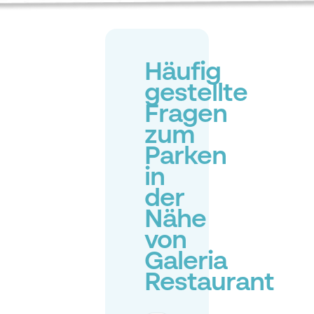
Häufig
gestellte
Fragen
zum
Parken
in
der
Nähe
von
Galeria
Restaurant