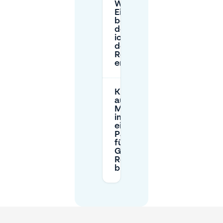
Welche
Einschränkungen
beim Parken an
der Straße sollte
ich in der Nähe
des Galeria
Restaurants
erwarten?
Kann ich
auf
Mobypark
im Voraus
einen
Parkplatz
für das
Galeria
Restaurant
buchen?