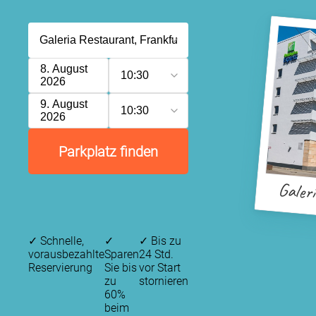
8. August
10:30
2026
9. August
10:30
2026
Parkplatz finden
Galer
✓
Schnelle,
✓
✓
Bis zu
vorausbezahlte
Sparen
24 Std.
Reservierung
Sie bis
vor Start
zu
stornieren
60%
beim