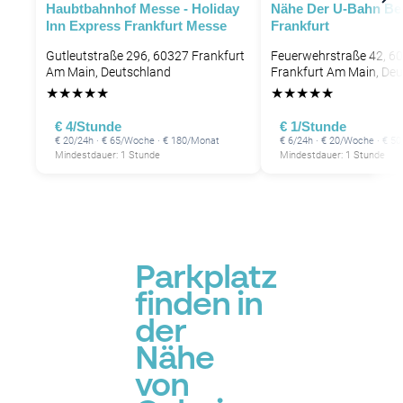
Haubtbahnhof Messe - Holiday
Nähe Der U-Bahn Be
Inn Express Frankfurt Messe
Frankfurt
Gutleutstraße 296, 60327 Frankfurt
Feuerwehrstraße 42, 6
Am Main, Deutschland
Frankfurt Am Main, De
★
★
★
★
★
★
★
★
★
★
€ 4/Stunde
€ 1/Stunde
€ 20/24h · € 65/Woche · € 180/Monat
€ 6/24h · € 20/Woche · € 5
Mindestdauer: 1 Stunde
Mindestdauer: 1 Stunde
Parkplatz
finden in
der
Nähe
von