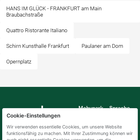
HANS IM GLÜCK - FRANKFURT am Main
Braubachstraße
Quattro Ristorante Italiano
Schirn Kunsthalle Frankfurt
Paulaner am Dom
Opernplatz
Mobypark
Sprache
B.V.
Cookie-Einstellungen
Deutsch
Englisch
Wir verwenden essentielle Cookies, um unsere Website
Spanisch
funktionsfähig zu machen. Mit Ihrer Zustimmung können wir
Französisch
auch nicht essentielle Cookies verwenden, um die