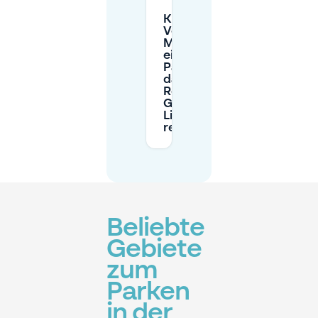
Kann ich im
Voraus mit
Mobypark
einen
Parkplatz für
das
Restaurant
Goldmund im
Literaturhaus
reservieren?
Beliebte
Gebiete
zum
Parken
in der