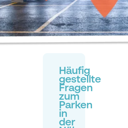
Häufig
gestellte
Fragen
zum
Parken
in
der