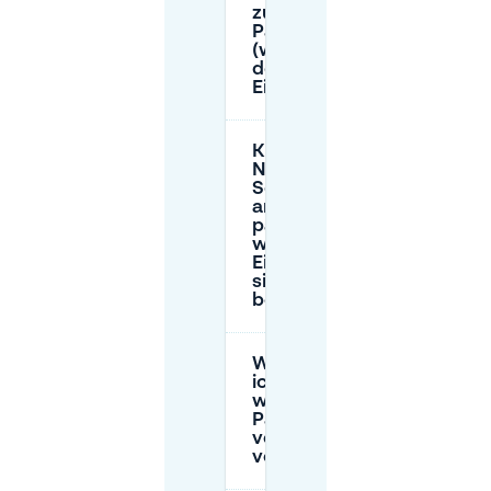
zum
Parkplatz
(wo ist
der
Eingang)?
Kann ich in der
Nähe von
Schöne Aussicht
an der Straße
parken und
welche
Einschränkungen
sind zu
beachten?
Was soll
ich tun,
wenn der
Parkplatz
vor Ort
voll ist?