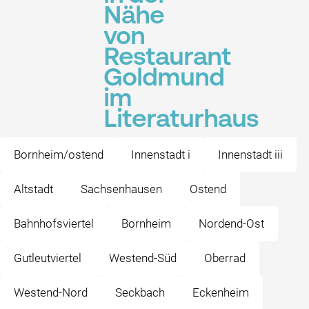
Nähe
von
Restaurant
Goldmund
im
Literaturhaus
Bornheim/ostend
Innenstadt i
Innenstadt iii
Altstadt
Sachsenhausen
Ostend
Bahnhofsviertel
Bornheim
Nordend-Ost
Gutleutviertel
Westend-Süd
Oberrad
Westend-Nord
Seckbach
Eckenheim