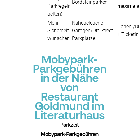
Bordsteinparken
Parkregeln
maximale
gelten)
Mehr
Nahegelegene
Höhen-/B
Sicherheit
Garagen/Off-Street-
+ Ticketi
wünschen
Parkplätze
Mobypark-
Parkgebühren
in der Nähe
von
Restaurant
Goldmund im
Literaturhaus
Parkzeit
Mobypark-Parkgebühren