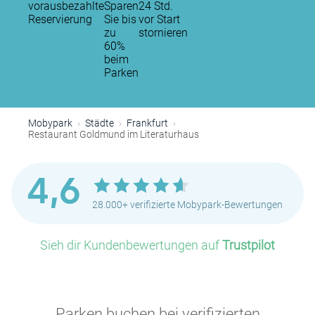
vorausbezahlte
Sparen
24 Std.
Reservierung
Sie bis
vor Start
zu
stornieren
60%
beim
Parken
Mobypark
Städte
Frankfurt
Restaurant Goldmund im Literaturhaus
4,6
28.000+ verifizierte Mobypark-Bewertungen
P
Sieh dir Kundenbewertungen auf
Trustpilot
Parken buchen bei verifizierten