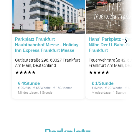
Parkplatz Frankfurt
Hans' Parkplatz - Pa
Haubtbahnhof Messe - Holiday
Nähe Der U-Bahn Be
Inn Express Frankfurt Messe
Frankfurt
Gutleutstraße 296, 60327 Frankfurt
Feuerwehrstraße 42, 6
Am Main, Deutschland
Frankfurt Am Main, De
★
★
★
★
★
★
★
★
★
★
€ 4/Stunde
€ 1/Stunde
€ 20/24h · € 65/Woche · € 180/Monat
€ 6/24h · € 20/Woche · € 5
Mindestdauer: 1 Stunde
Mindestdauer: 1 Stunde