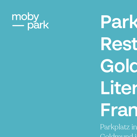
Par
Res
Gol
Lite
Fran
Parkplatz i
Goldmund i