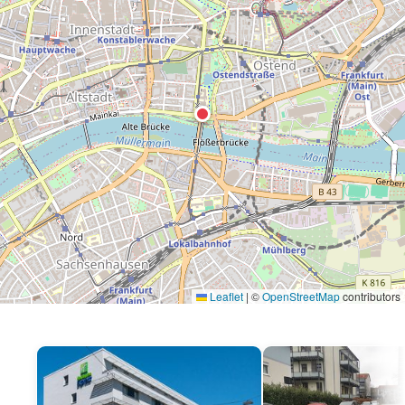
Leaflet
|
©
OpenStreetMap
contributors