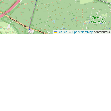
Leaflet
|
©
OpenStreetMap
contributors