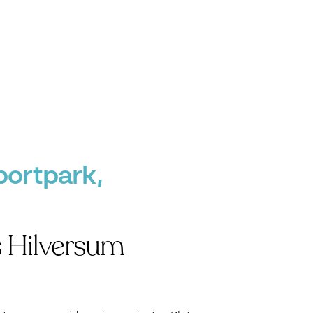
portpark,
s Hilversum