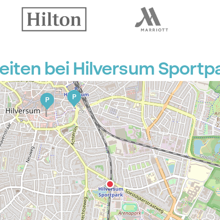
P
iten bei Hilversum Sportp
P
P