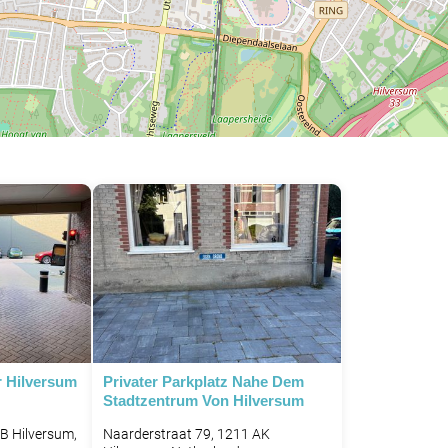
r Hilversum
Privater Parkplatz Nahe Dem
Stadtzentrum Von Hilversum
CB Hilversum,
Naarderstraat 79, 1211 AK