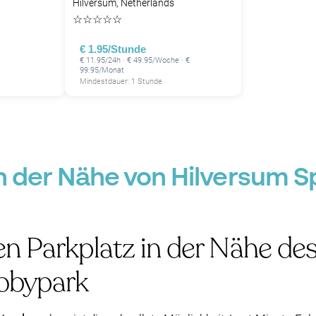
Hilversum, Netherlands
☆
☆
☆
☆
☆
€ 1.95/Stunde
€ 11.95/24h · € 49.95/Woche · €
99.95/Monat
Mindestdauer: 1 Stunde
in der Nähe von Hilversum S
en Parkplatz in der Nähe de
obypark