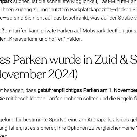
rtpark
suchen, ist die schnellste Möglichkeit, Last-Minute-Fah
 Ihnen Zugang zu ungenutztem Parkplatzkapazität—denken Sie
—so sind Sie nicht auf das beschränkt, was auf der Straße 
traßen-Tarifen kann private Parken auf Mobypark deutlich gün
 den „Kreisverkehr und hoffen“-Faktor.
es Parken wurde in Zuid & 
. November 2024)
et besagen, dass
gebührenpflichtiges Parken am 1. November
Sie mit beschilderten Tarifen rechnen sollten und die Regeln f
elung für bestimmte Sportvereine am Arenapark, als das geb
ung fallen, ist es sicherer, Ihre Optionen zu vergleichen—ei
ken.