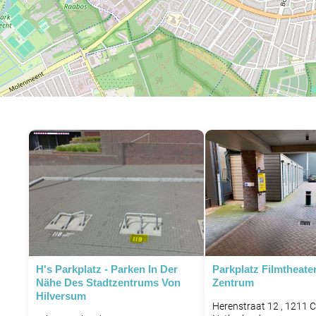
H's Parkplatz - Parken In Der
Parkplatz Filmtheate
Nähe Des Stadtzentrums Von
Zentrum
Hilversum
Herenstraat 12 , 1211 