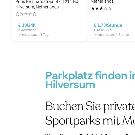
Netherlands
Prins Bernhardstraat 47, 1211 GJ
Hilversum, Netherlands
★
★
★
☆
☆
☆
☆
☆
☆
☆
€ 10/24h
€ 1.73/Stunde
€ 30/Woche
€ 13.83/24h
Mindestdauer: 1 Tag
Mindestdauer: 1 Stunde
Parkplatz finden 
Hilversum
Buchen Sie privat
Sportparks mit M