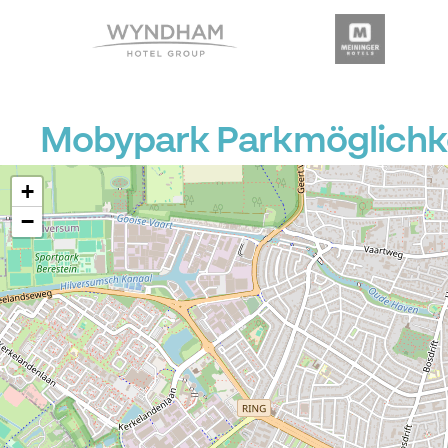
Mobypark Parkmöglichke
+
−