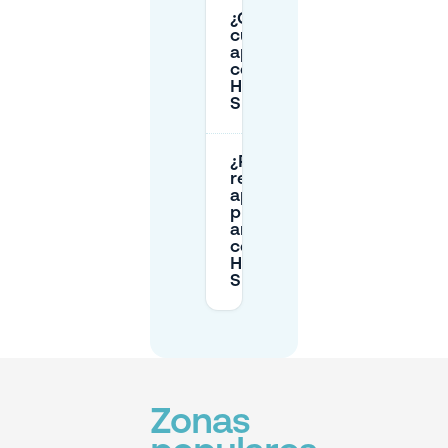
¿Cuánto
cuesta
aparcar
cerca de
Hilversum
Sportpark?
¿Puedo
reservar
aparcamiento
privado con
antelación
cerca de
Hilversum
Sportpark?
Zonas