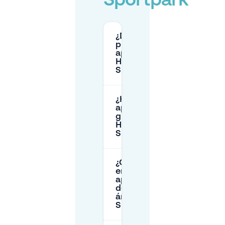
Sportpark
¿Dónde
puedo
aparcar en
Hilversum
Sportpark?
¿Hay
aparcamiento
gratuito en
Hilversum
Sportpark?
¿Cuándo
empezó el
aparcamiento
de pago en el
área de
Sportpark?