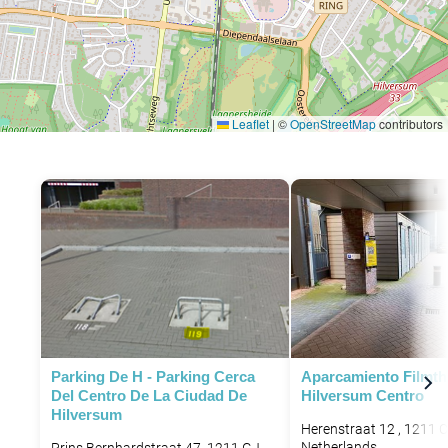
Leaflet
|
©
OpenStreetMap
contributors
Parking De H - Parking Cerca
Aparcamiento Filmth
Del Centro De La Ciudad De
Hilversum Centro
Hilversum
Herenstraat 12 , 1211 
Netherlands