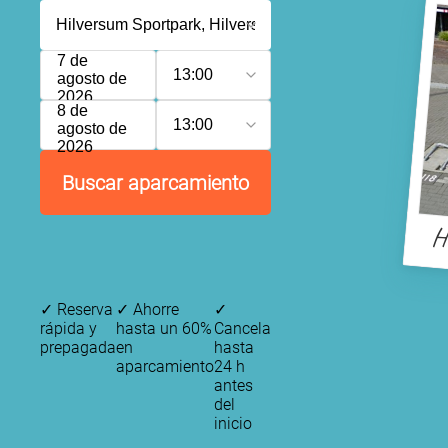
7 de
13:00
agosto de
2026
8 de
13:00
agosto de
2026
Buscar aparcamiento
H
✓
Reserva
✓
Ahorre
✓
rápida y
hasta un 60%
Cancela
prepagada
en
hasta
aparcamiento
24 h
antes
del
inicio