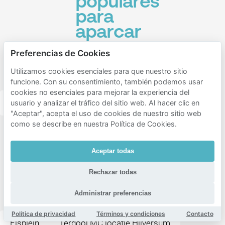
populares
para
aparcar
cercanos
Preferencias de Cookies
Hilversum
Utilizamos cookies esenciales para que nuestro sitio
Sportpark
funcione. Con su consentimiento, también podemos usar
cookies no esenciales para mejorar la experiencia del
Hilversum
Het kamp
usuario y analizar el tráfico del sitio web. Al hacer clic en
"Aceptar", acepta el uso de cookies de nuestro sitio web
como se describe en nuestra Política de Cookies.
Destinos
populares
Aceptar todas
cercanos
Rechazar todas
Hilversum
Sportpark
Administrar preferencias
Política de privacidad
Términos y condiciones
Contacto
Elsplein
Tergooi MC locatie Hilversum