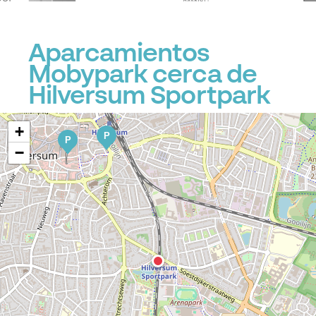
Aparcamientos
Mobypark cerca de
P
Hilversum Sportpark
+
P
P
−