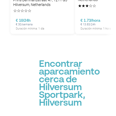
Prins Bernhardstraat 47, 1211 GJ
Hilversum, Netherlands
★
★
★
☆
☆
☆
☆
☆
☆
☆
€ 10/24h
€ 1.73/hora
€ 30/semana
€ 13.83/24h
Duración mínima: 1 día
Duración mínima: 1 hora
Encontrar
aparcamiento
cerca de
Hilversum
Sportpark,
Hilversum