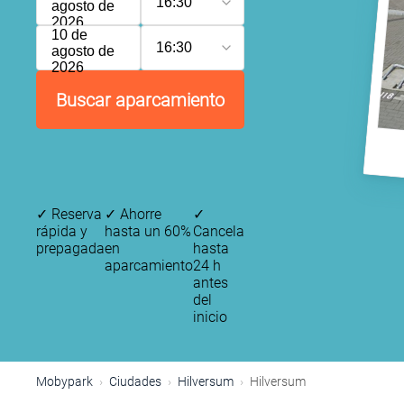
16:30
agosto de
2026
10 de
16:30
agosto de
2026
Buscar aparcamiento
✓
Reserva
✓
Ahorre
✓
rápida y
hasta un 60%
Cancela
prepagada
en
hasta
aparcamiento
24 h
antes
del
inicio
Mobypark
Ciudades
Hilversum
Hilversum