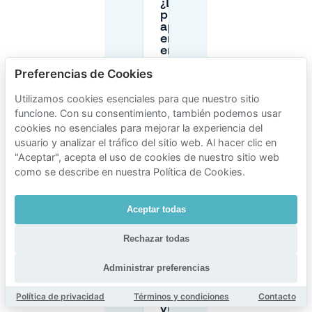
¿Dónde
puedo
aparcar
en la calle
en
Hilversum
Preferencias de Cookies
y cuándo
se paga?
Utilizamos cookies esenciales para que nuestro sitio
funcione. Con su consentimiento, también podemos usar
¿Es gratis
cookies no esenciales para mejorar la experiencia del
aparcar
usuario y analizar el tráfico del sitio web. Al hacer clic en
en
"Aceptar", acepta el uso de cookies de nuestro sitio web
Hilversum
como se describe en nuestra Política de Cookies.
los
domingos
o días
festivos?
Aceptar todas
Rechazar todas
¿Por qué el
aparcamiento
Administrar preferencias
en la calle en
el centro de
Política de privacidad
Términos y condiciones
Contacto
Hilversum se
vuelve más