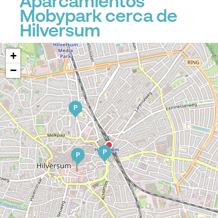
Aparcamientos
Mobypark cerca de
Hilversum
+
−
P
P
P