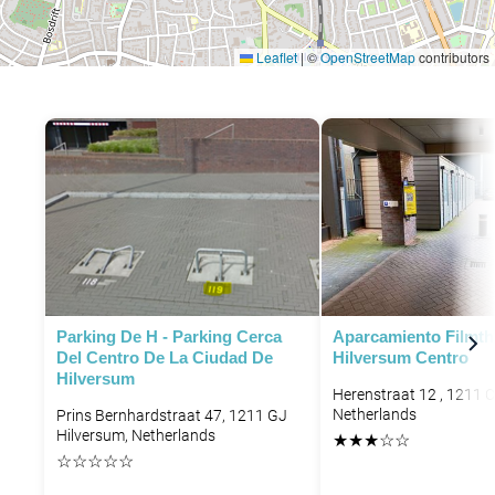
Leaflet
|
©
OpenStreetMap
contributors
Parking De H - Parking Cerca
Aparcamiento Filmth
Del Centro De La Ciudad De
Hilversum Centro
Hilversum
Herenstraat 12 , 1211 
Netherlands
Prins Bernhardstraat 47, 1211 GJ
Hilversum, Netherlands
★
★
★
☆
☆
☆
☆
☆
☆
☆