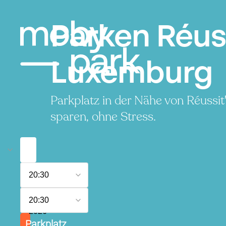
Parken Réus
Luxemburg
Parkplatz in der Nähe von Réussi
sparen, ohne Stress.
6.
20:30
August
2026
7.
20:30
August
2026
Parkplatz