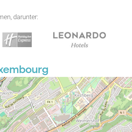
men, darunter:
P
Luxembourg