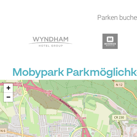
Parken buchen
Mobypark Parkmöglichke
+
−