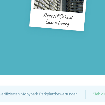
Réussit'School
Luxembourg
|
verifizierten Mobypark-Parkplatzbewertungen
Sieh d