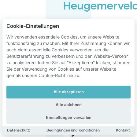
Heugemervel
Cookie-Einstellungen
Wie lange
kann man in
Wir verwenden essentielle Cookies, um unsere Website
der Nähe von
funktionsfähig zu machen. Mit Ihrer Zustimmung können wir
Heugemerveld
auf der Straße
auch nicht essentielle Cookies verwenden, um die
parken?
Benutzererfahrung zu verbessern und den Website-Verkehr
zu analysieren. Indem Sie auf "Akzeptieren" klicken, stimmen
Sie der Verwendung von Cookies auf unserer Website
Wo kann ich in
gemäß unserer Cookie-Richtlinie zu.
der Nähe von
Heugemerveld
kostenlos
Alle akzeptieren
parken?
Alle ablehnen
Ist das
Parken auf
Einstellungen verwalten
der Straße
in
Datenschutz
Bedingungen und Konditionen
Kontakt
Maastricht
im