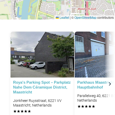
Leaflet
|
©
OpenStreetMap
contributors
Roya's Parking Spot – Parkplatz
Parkhaus Maastricht
Nahe Dem Céramique District,
Hauptbahnhof
Maastricht
Parallelweg 40, 6221 B
Netherlands
Jonkheer Ruysstraat, 6221 VV
Maastricht, Netherlands
★
★
★
★
★
★
★
★
★
★