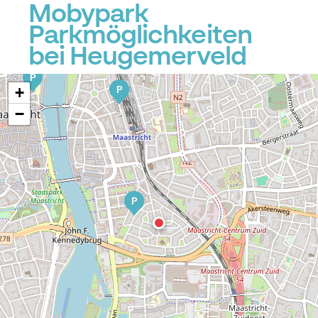
Mobypark
Parkmöglichkeiten
P
bei Heugemerveld
P
+
P
−
P