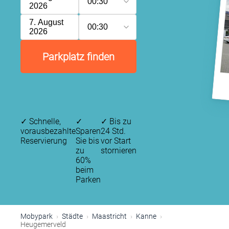
00:30
2026
7. August
00:30
2026
Parkplatz finden
✓
Schnelle,
✓
✓
Bis zu
vorausbezahlte
Sparen
24 Std.
Reservierung
Sie bis
vor Start
zu
stornieren
60%
beim
Parken
Mobypark
Städte
Maastricht
Kanne
Heugemerveld