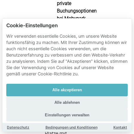
private
Buchungsoptionen
bei Mobypark
Cookie-Einstellungen
mit den
Straßenpreisen
Wir verwenden essentielle Cookies, um unsere Website
für mehr
funktionsfähig zu machen. Mit Ihrer Zustimmung können wir
Sicherheit.
auch nicht essentielle Cookies verwenden, um die
Benutzererfahrung zu verbessern und den Website-Verkehr
Nutze dann die
zu analysieren. Indem Sie auf "Akzeptieren" klicken, stimmen
Sie der Verwendung von Cookies auf unserer Website
Mobypark-
gemäß unserer Cookie-Richtlinie zu.
Suchleiste auf
dieser Seite, um
Alle akzeptieren
dein
Ankunftsdatum/-
Alle ablehnen
uhrzeit für Jekerdal
Einstellungen verwalten
einzugeben und
verfügbare private
Datenschutz
Bedingungen und Konditionen
Kontakt
Plätze mit