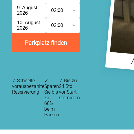
9. August
02:00
2026
10. August
02:00
2026
Parkplatz finden
J
✓
Schnelle,
✓
✓
Bis zu
vorausbezahlte
Sparen
24 Std.
Reservierung
Sie bis
vor Start
zu
stornieren
60%
beim
Parken