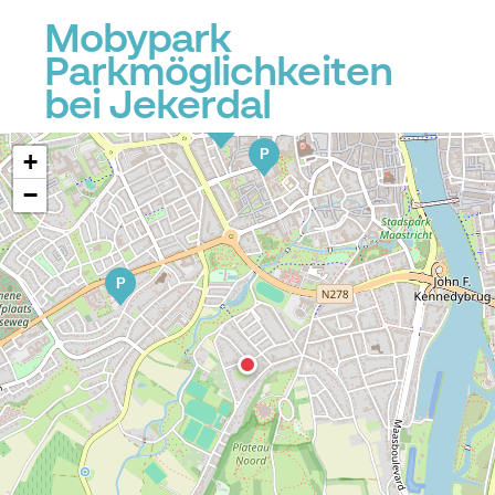
P
Mobypark
P
P
Parkmöglichkeiten
P
bei Jekerdal
P
P
+
−
P