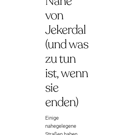
Nähe
von
Jekerdal
(und was
zu tun
ist, wenn
sie
enden)
Einige
nahegelegene
Straßen haben