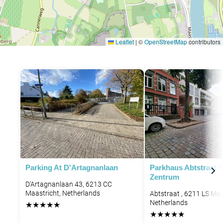
Leaflet
|
©
OpenStreetMap
contributors
Parking At D'Artagnanlaan
Parkhaus Abtstraat M
Zentrum
D'Artagnanlaan 43, 6213 CC
Maastricht, Netherlands
Abtstraat , 6211 LS Maa
Netherlands
★
★
★
★
★
★
★
★
★
★