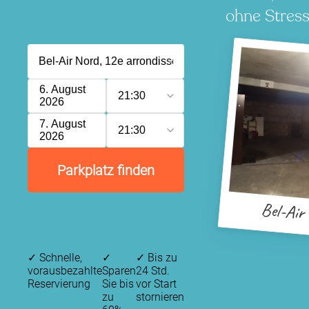
ohne Stress
6. August
21:30
2026
7. August
21:30
2026
Parkplatz finden
Bel-Air
✓
Schnelle,
✓
✓
Bis zu
vorausbezahlte
Sparen
24 Std.
Reservierung
Sie bis
vor Start
zu
stornieren