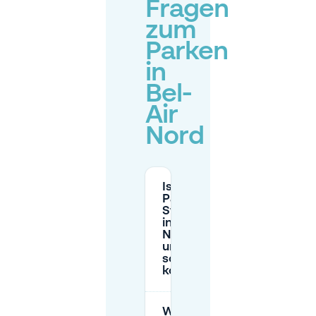
Fragen
zum
Parken
in
Bel-
Air
Nord
Ist das
Parken am
Straßenrand
in Bel-Air
Nord nachts
und
sonntags
kostenlos?
Wie sind die