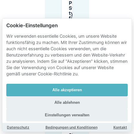
Parkzeiten am
Straßenrand,
typische Kosten
für Besucher und
maximale
Cookie-Einstellungen
Aufenthaltsdauer
in Bel-Air Nord?
Wir verwenden essentielle Cookies, um unsere Website
funktionsfähig zu machen. Mit Ihrer Zustimmung können wir
auch nicht essentielle Cookies verwenden, um die
Ich brauche eine
Benutzererfahrung zu verbessern und den Website-Verkehr
Anwohnerparkkarte
zu analysieren. Indem Sie auf "Akzeptieren" klicken, stimmen
(Macaron), um in
Bel-Air Nord zu
Sie der Verwendung von Cookies auf unserer Website
parken. Was sind
gemäß unserer Cookie-Richtlinie zu.
die typischen
Anwohnerpreise?
Alle akzeptieren
Warum
Alle ablehnen
private
Parkplätze
in Bel-Air
Einstellungen verwalten
Nord bei
Mobypark
Datenschutz
Bedingungen und Konditionen
Kontakt
buchen,