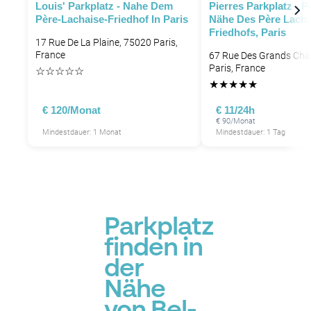
Louis' Parkplatz - Nahe Dem
Pierres Parkplatz - P
Père-Lachaise-Friedhof In Paris
Nähe Des Père Lacha
Friedhofs, Paris
17 Rue De La Plaine, 75020 Paris,
France
67 Rue Des Grands Ch
Paris, France
☆
☆
☆
☆
☆
★
★
★
★
★
€ 120/Monat
€ 11/24h
€ 90/Monat
Mindestdauer: 1 Monat
Mindestdauer: 1 Tag
P
Parkplatz
finden in
der
Nähe