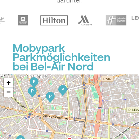
darunter:
P
P
Mobypark
Parkmöglichkeiten
bei Bel-Air Nord
P
P
+
P
P
−
P
P