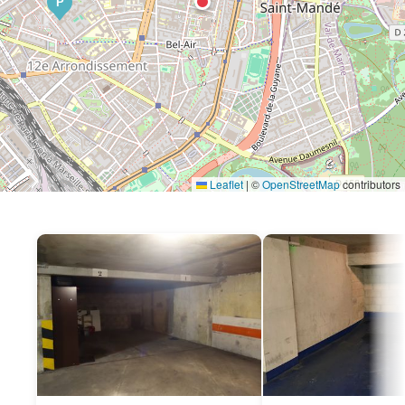
P
Leaflet
|
©
OpenStreetMap
contributors
P