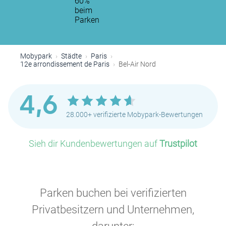
60%
beim
Parken
Mobypark
Städte
Paris
12e arrondissement de Paris
Bel-Air Nord
4,6
28.000+ verifizierte Mobypark-Bewertungen
P
P
Sieh dir Kundenbewertungen auf
Trustpilot
P
Parken buchen bei verifizierten
Privatbesitzern und Unternehmen,
P