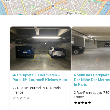
P
P
P
P
🚗 Parkplatz Zu Vermieten –
Noblinskis Parkplatz 
Paris 15ᵉ Lourmel! Kleines Auto
Der Nähe Der Metrost
In Paris
P
77 Rue De Lourmel, 75015 Paris,
France
2 Rue Pierre Louys, 750
France
☆
☆
☆
☆
☆
★
★
★
★
★