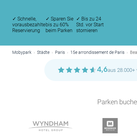
✓
Schnelle,
✓
Sparen Sie
✓
Bis zu 24
vorausbezahlte
bis zu 60%
Std. vor Start
Reservierung
beim Parken
stornieren
Mobypark
Städte
Paris
15e arrondissement de Paris
Bea
4,6
aus 28.000+ 
P
Parken buchen