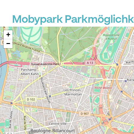
Mobypark Parkmöglichke
+
−