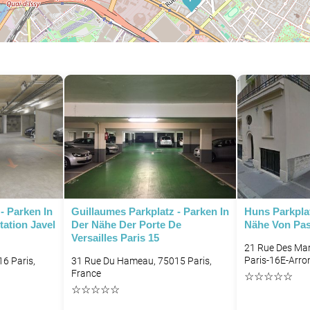
- Parken In
Guillaumes Parkplatz - Parken In
Huns Parkplat
ation Javel
Der Nähe Der Porte De
Nähe Von Pas
Versailles Paris 15
21 Rue Des Mar
Paris-16E-Arro
16 Paris,
31 Rue Du Hameau, 75015 Paris,
France
☆
☆
☆
☆
☆
☆
☆
☆
☆
☆