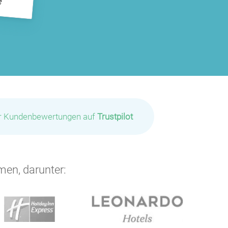
P
P
P
ir Kundenbewertungen auf
Trustpilot
P
men, darunter:
P
P