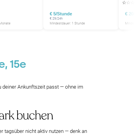
☆
☆
☆
€ 5/Stunde
€ 20
€ 29/24h
 Monate
Mindestdauer: 1 Stunde
Mindes
e, 15e
 zu deiner Ankunftszeit passt — ohne im
park buchen
er tagsüber nicht aktiv nutzen — denk an