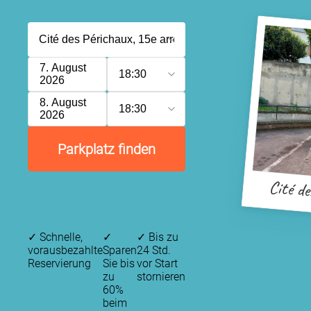
7. August
18:30
2026
8. August
18:30
2026
Parkplatz finden
Cité d
✓
Schnelle,
✓
✓
Bis zu
vorausbezahlte
Sparen
24 Std.
Reservierung
Sie bis
vor Start
zu
stornieren
60%
P
beim
P