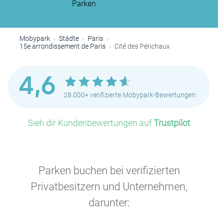
Parken
P
Mobypark
Städte
Paris
15e arrondissement de Paris
Cité des Périchaux
P
4,6
28.000+ verifizierte Mobypark-Bewertungen
Sieh dir Kundenbewertungen auf
Trustpilot
Parken buchen bei verifizierten
P
P
Privatbesitzern und Unternehmen,
darunter:
P
P