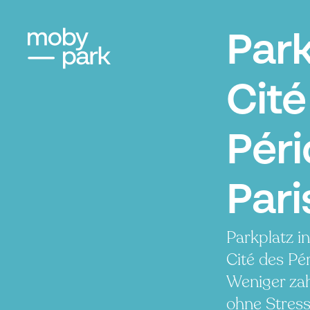
Par
Cité
Péri
Pari
Parkplatz i
Cité des Pé
Weniger zah
ohne Stress