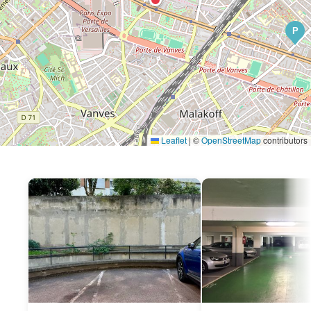
P
Leaflet
|
©
OpenStreetMap
contributors