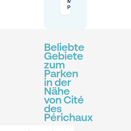
Mobypark
prüfen?
Beliebte
Gebiete
zum
Parken
in der
Nähe
von Cité
des
Périchaux