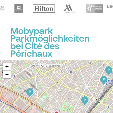
Mobypark
Parkmöglichkeiten
P
bei Cité des
Périchaux
+
P
−
P
P
P