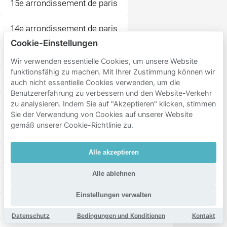
15e arrondissement de paris
14e arrondissement de paris
Cookie-Einstellungen
7e arrondissement de paris
Georges Brassens
Wir verwenden essentielle Cookies, um unsere Website
funktionsfähig zu machen. Mit Ihrer Zustimmung können wir
Saint-Lambert
Porte de Vanves
Plaisance
auch nicht essentielle Cookies verwenden, um die
Benutzererfahrung zu verbessern und den Website-Verkehr
Beaugrenelle
Necker
Grenelle
zu analysieren. Indem Sie auf "Akzeptieren" klicken, stimmen
Sie der Verwendung von Cookies auf unserer Website
gemäß unserer Cookie-Richtlinie zu.
Petit-Montrouge
École-Militaire
Alle akzeptieren
Porte de Saint-Cloud
Montparnasse
Alle ablehnen
Tour Eiffel - Parc du Champ-de-Mars
Einstellungen verwalten
Notre-Dame-des-Champs
Parc-de-Montsouris
Datenschutz
Bedingungen und Konditionen
Kontakt