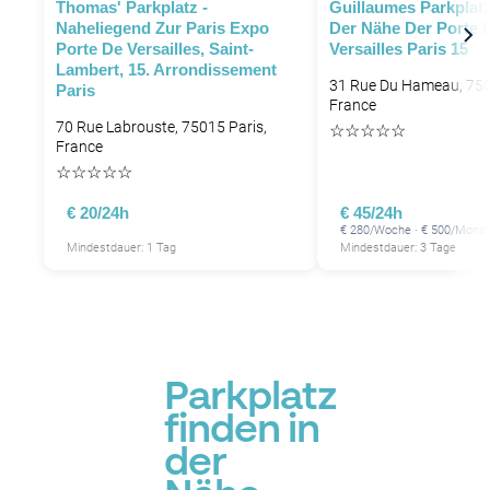
Thomas' Parkplatz -
Guillaumes Parkplatz
P
Naheliegend Zur Paris Expo
Der Nähe Der Porte 
Porte De Versailles, Saint-
Versailles Paris 15
Lambert, 15. Arrondissement
31 Rue Du Hameau, 750
Paris
France
70 Rue Labrouste, 75015 Paris,
☆
☆
☆
☆
☆
France
☆
☆
☆
☆
☆
€ 20/24h
€ 45/24h
€ 280/Woche · € 500/Monat
Mindestdauer: 1 Tag
Mindestdauer: 3 Tage
P
Parkplatz
finden in
der