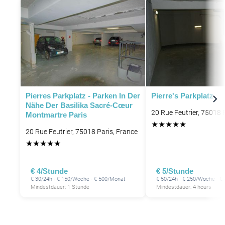
P
P
P
P
Pierres Parkplatz - Parken In Der
Pierre's Parkplatz
Nähe Der Basilika Sacré-Cœur
20 Rue Feutrier, 75018 
Montmartre Paris
★
★
★
★
★
20 Rue Feutrier, 75018 Paris, France
★
★
★
★
★
€ 4/Stunde
€ 5/Stunde
€ 30/24h · € 150/Woche · € 500/Monat
€ 50/24h · € 250/Woche · €
Mindestdauer: 1 Stunde
Mindestdauer: 4 hours
P