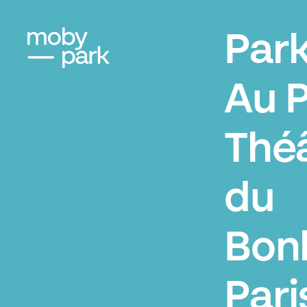
Par
Au P
Thé
du
Bon
Pari