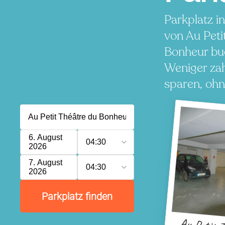
Parkplatz i
von Au Peti
Bonheur bu
Weniger zah
sparen, ohn
6. August
04:30
2026
7. August
04:30
2026
Parkplatz finden