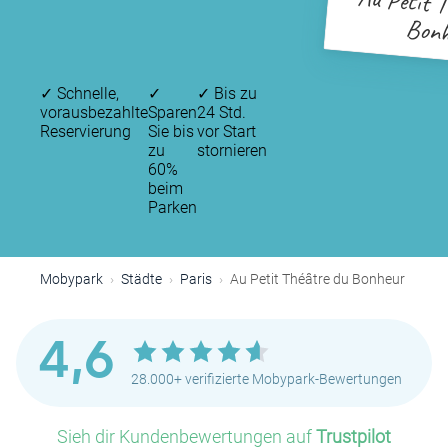
Au Petit 
Bonh
✓
Schnelle,
✓
✓
Bis zu
vorausbezahlte
Sparen
24 Std.
Reservierung
Sie bis
vor Start
zu
stornieren
60%
beim
Parken
Mobypark
Städte
Paris
Au Petit Théâtre du Bonheur
4,6
28.000+ verifizierte Mobypark-Bewertungen
Sieh dir Kundenbewertungen auf
Trustpilot