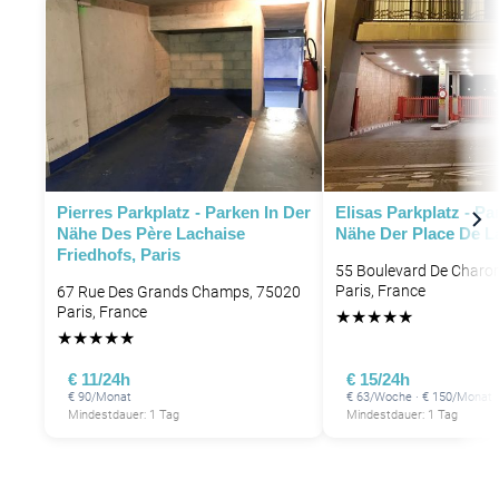
Pierres Parkplatz - Parken In Der
Elisas Parkplatz - Pa
Nähe Des Père Lachaise
Nähe Der Place De La
Friedhofs, Paris
55 Boulevard De Charo
Paris, France
67 Rue Des Grands Champs, 75020
Paris, France
P
★
★
★
★
★
★
★
★
★
★
€ 11/24h
€ 15/24h
€ 90/Monat
€ 63/Woche · € 150/Monat
Mindestdauer: 1 Tag
Mindestdauer: 1 Tag