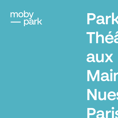
Par
Thé
aux
Mai
Nue
Pari