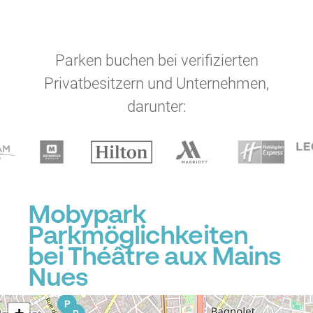
Parken buchen bei verifizierten
Privatbesitzern und Unternehmen,
darunter:
P
P
P
Mobypark
Parkmöglichkeiten
bei Théâtre aux Mains
Nues
P