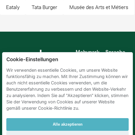
Eataly
Tata Burger
Musée des Arts et Métiers
Mobypark
Sprache
B.V.
Cookie-Einstellungen
Deutsch
Englisch
Wir verwenden essentielle Cookies, um unsere Website
Spanisch
funktionsfähig zu machen. Mit Ihrer Zustimmung können wir
Französisch
auch nicht essentielle Cookies verwenden, um die
Italienisch
Benutzererfahrung zu verbessern und den Website-Verkehr
Niederländisch
zu analysieren. Indem Sie auf "Akzeptieren" klicken, stimmen
Sie der Verwendung von Cookies auf unserer Website
gemäß unserer Cookie-Richtlinie zu.
Alle akzeptieren