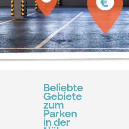
Beliebte
Gebiete
zum
Parken
in der