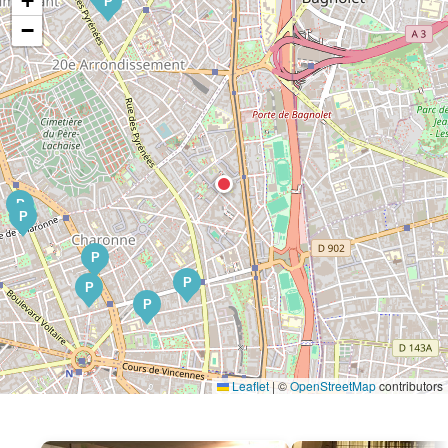
+
P
−
P
P
P
P
P
P
Leaflet
|
©
OpenStreetMap
contributors
P