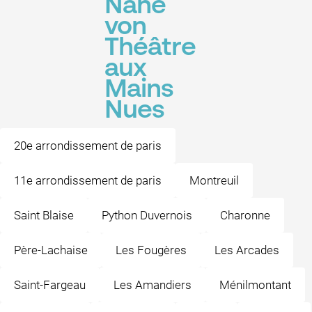
Nähe
von
Théâtre
aux
Mains
Nues
20e arrondissement de paris
11e arrondissement de paris
Montreuil
Saint Blaise
Python Duvernois
Charonne
Père-Lachaise
Les Fougères
Les Arcades
Saint-Fargeau
Les Amandiers
Ménilmontant