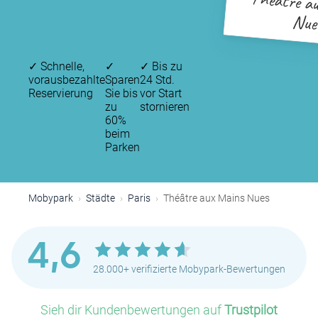
Théâtre a
Nue
✓
Schnelle,
✓
✓
Bis zu
vorausbezahlte
Sparen
24 Std.
Reservierung
Sie bis
vor Start
zu
stornieren
60%
beim
Parken
Mobypark
Städte
Paris
Théâtre aux Mains Nues
4,6
28.000+ verifizierte Mobypark-Bewertungen
Sieh dir Kundenbewertungen auf
Trustpilot