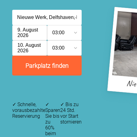
9. August
03:00
2026
10. August
03:00
2026
Parkplatz finden
Nie
✓
Schnelle,
✓
✓
Bis zu
vorausbezahlte
Sparen
24 Std.
Reservierung
Sie bis
vor Start
zu
stornieren
60%
beim