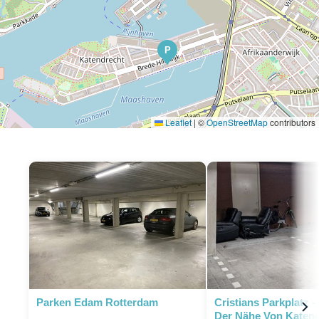
P
Leaflet
|
©
OpenStreetMap
contributors
P
P
Parken Edam Rotterdam
Cristians Parkplatz -
Der Nähe Von Katen