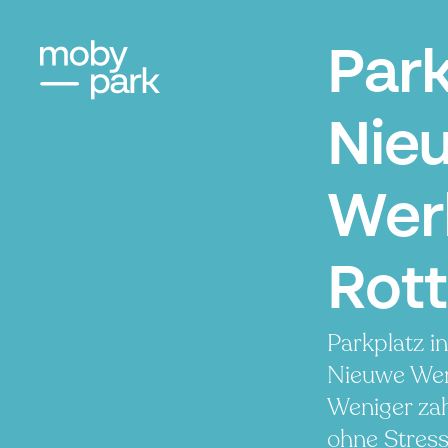
Par
Nie
Wer
Rot
Parkplatz i
Nieuwe Wer
Weniger zah
ohne Stress