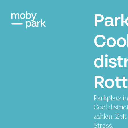
Par
Coo
distr
Rot
Parkplatz i
Cool distri
zahlen, Zei
Stress.