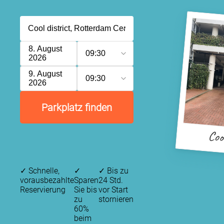
8. August
09:30
2026
9. August
09:30
2026
Parkplatz finden
Coo
✓
Schnelle,
✓
✓
Bis zu
vorausbezahlte
Sparen
24 Std.
Reservierung
Sie bis
vor Start
zu
stornieren
60%
beim