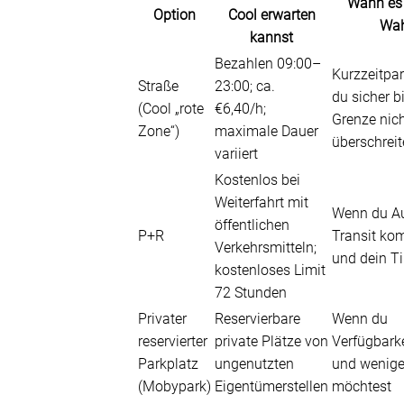
Wann es 
Option
Cool erwarten
Wah
kannst
Bezahlen 09:00–
Kurzzeitpa
Straße
23:00; ca.
du sicher bi
(Cool „rote
€6,40/h;
Grenze nich
Zone“)
maximale Dauer
überschrei
variiert
Kostenlos bei
Weiterfahrt mit
Wenn du A
öffentlichen
P+R
Transit kom
Verkehrsmitteln;
und dein T
kostenloses Limit
72 Stunden
Privater
Reservierbare
Wenn du
reservierter
private Plätze von
Verfügbarke
Parkplatz
ungenutzten
und wenige
(Mobypark)
Eigentümerstellen
möchtest