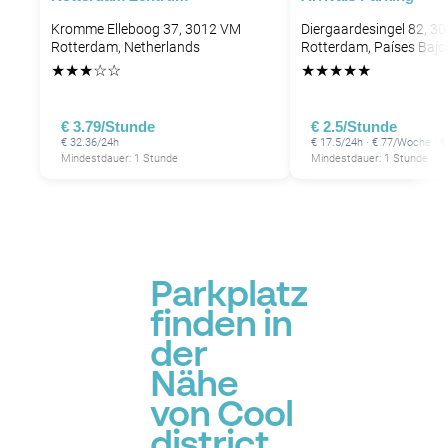
Kromme Elleboog 37, 3012 VM
Diergaardesingel 82, 3
Rotterdam, Netherlands
Rotterdam, Países Bajo
★
★
★
☆
☆
★
★
★
★
★
€ 3.79/Stunde
€ 2.5/Stunde
P
€ 32.36/24h
€ 17.5/24h · € 77/Woche · 
Mindestdauer: 1 Stunde
Mindestdauer: 1 Stunde
Parkplatz
finden in
der
Nähe
von Cool
district,