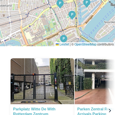
P
P
P
P
Leaflet
|
©
OpenStreetMap
contributors
P
P
Parkplatz Witte De With
Parken Zentral Rotte
Rotterdam Zentrum
Arrivals Parking