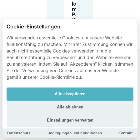
kostenlos
mit
Park+Ride
(P+R)
parken?
Cookie-Einstellungen
Wir verwenden essentielle Cookies, um unsere Website
funktionsfähig zu machen. Mit Ihrer Zustimmung können wir
auch nicht essentielle Cookies verwenden, um die
Benutzererfahrung zu verbessern und den Website-Verkehr
zu analysieren. Indem Sie auf "Akzeptieren" klicken, stimmen
Beliebte
Sie der Verwendung von Cookies auf unserer Website
Gebiete
gemäß unserer Cookie-Richtlinie zu.
zum
Alle akzeptieren
Parken
in der
Alle ablehnen
Nähe
Einstellungen verwalten
von Cool
district
Datenschutz
Bedingungen und Konditionen
Kontakt