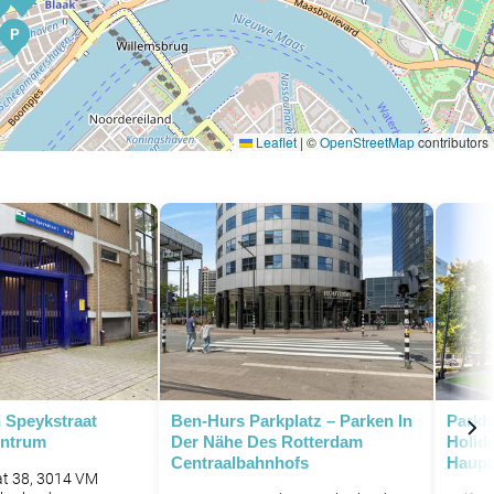
P
P
Leaflet
|
©
OpenStreetMap
contributors
P
P
P
n Speykstraat
Ben-Hurs Parkplatz – Parken In
Parkh
P
entrum
Der Nähe Des Rotterdam
Holid
Centraalbahnhofs
Haupt
at 38, 3014 VM