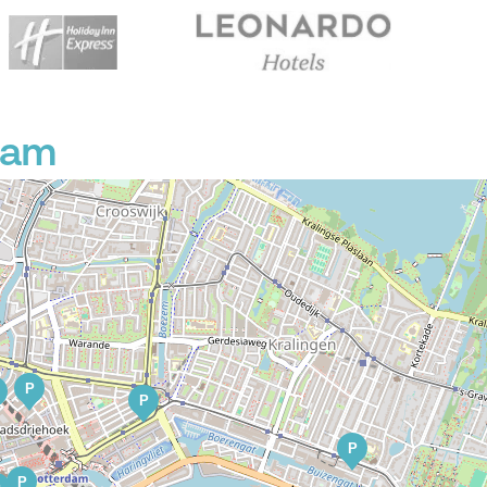
dam
P
P
P
P