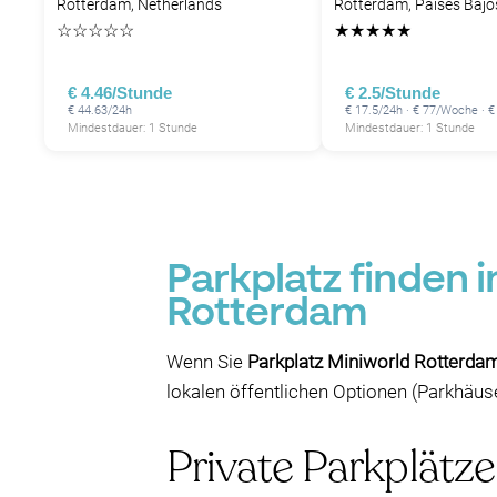
Rotterdam, Netherlands
Rotterdam, Países Bajo
☆
☆
☆
☆
☆
★
★
★
★
★
€ 4.46/Stunde
€ 2.5/Stunde
€ 44.63/24h
€ 17.5/24h · € 77/Woche · 
Mindestdauer: 1 Stunde
Mindestdauer: 1 Stunde
Parkplatz finden 
Rotterdam
Wenn Sie
Parkplatz Miniworld Rotterda
lokalen öffentlichen Optionen (Parkhäu
Private Parkplätz