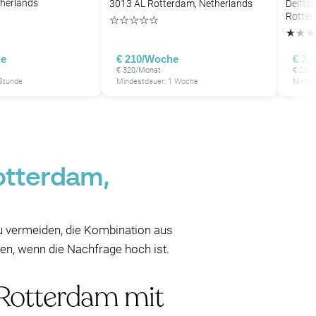
herlands
3013 AL Rotterdam, Netherlands
Delfts
Rotter
☆
☆
☆
☆
☆
★
★
★
de
€ 210/Woche
€ 2.
€ 320/Monat
€ 21/2
 Stunde
Mindestdauer: 1 Woche
Mindes
P
P
Rotterdam,
zu vermeiden, die Kombination aus
en, wenn die Nachfrage hoch ist.
 Rotterdam mit