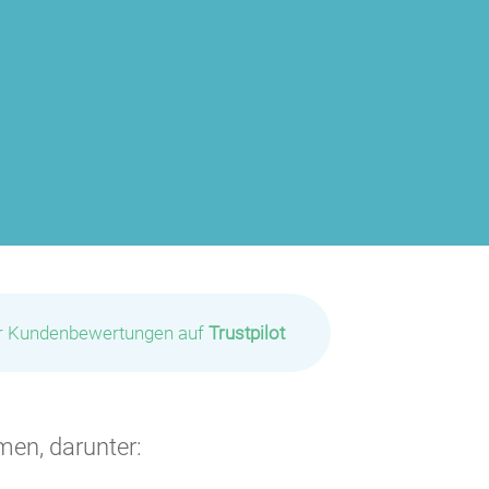
ir Kundenbewertungen auf
Trustpilot
P
men, darunter: