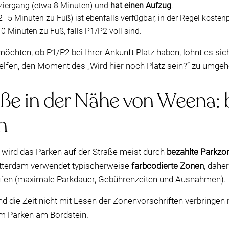
aziergang (etwa 8 Minuten) und
hat einen Aufzug
.
–5 Minuten zu Fuß) ist ebenfalls verfügbar, in der Regel kostenpf
10 Minuten zu Fuß, falls P1/P2 voll sind.
öchten, ob P1/P2 bei Ihrer Ankunft Platz haben, lohnt es sic
helfen, den Moment des „Wird hier noch Platz sein?“ zu umgeh
aße in der Nähe von Weena:
n
wird das Parken auf der Straße meist durch
bezahlte Parkzo
 Rotterdam verwendet typischerweise
farbcodierte Zonen
, dahe
rüfen (maximale Parkdauer, Gebührenzeiten und Ausnahmen).
nd die Zeit nicht mit Lesen der Zonenvorschriften verbringen
um Parken am Bordstein.