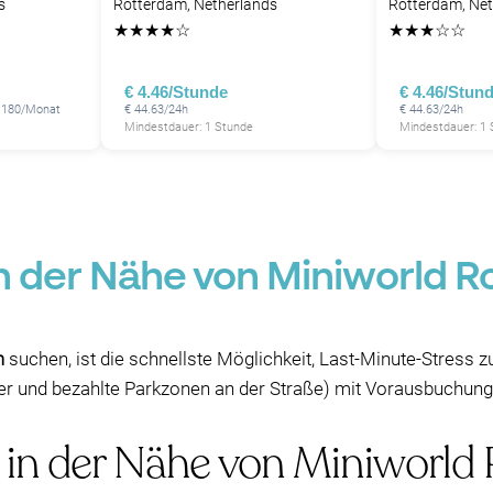
s
Rotterdam, Netherlands
Rotterdam, Net
★
★
★
★
☆
★
★
★
☆
☆
€ 4.46/Stunde
€ 4.46/Stun
€ 180/Monat
€ 44.63/24h
€ 44.63/24h
Mindestdauer: 1 Stunde
Mindestdauer: 1
in der Nähe von Miniworld 
m
suchen, ist die schnellste Möglichkeit, Last-Minute-Stress 
ser und bezahlte Parkzonen an der Straße) mit Vorausbuchung
e in der Nähe von Miniworld