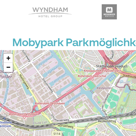
Mobypark Parkmöglichke
+
−