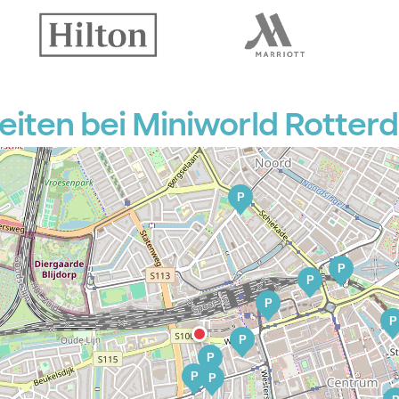
P
P
iten bei Miniworld Rotter
P
P
P
P
P
P
P
P
P