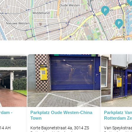
P
P
P
P
rdam -
Parkplatz Oude Westen-China
Parkplatz Va
Town
Rotterdam Z
014 AH
Korte Bajonetstraat 4a, 3014 ZS
Van Speykstra