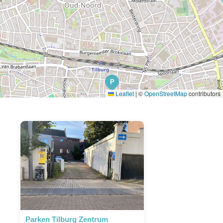
P
Leaflet
|
©
OpenStreetMap
contributors
Parken Tilburg Zentrum