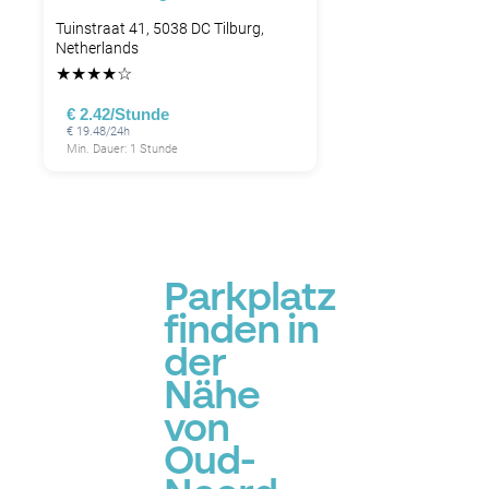
Tuinstraat 41, 5038 DC Tilburg,
Netherlands
★
★
★
★
☆
€ 2.42/Stunde
€ 19.48/24h
Min. Dauer: 1 Stunde
Parkplatz
finden in
der
Nähe
von
Oud-