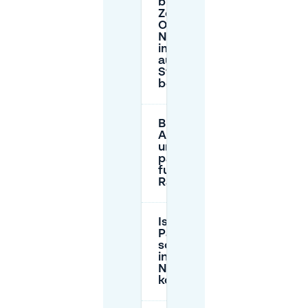
blauen
Zonen in
Oud-
Noord
immer
auf 2
Stunden
begrenzt?
Brauche ich eine
Anwohnerparkkarte,
um in Oud-Noord zu
parken, und wie
funktionieren
Rayons?
Ist das
Parken
sonntags
in Oud-
Noord
kostenlos?