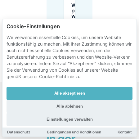
Was
passiert,
wenn
ich nicht
Cookie-Einstellungen
für das
Parken
auf der
Wir verwenden essentielle Cookies, um unsere Website
Straße
funktionsfähig zu machen. Mit Ihrer Zustimmung können wir
in
auch nicht essentielle Cookies verwenden, um die
Tilburg
Benutzererfahrung zu verbessern und den Website-Verkehr
bezahle?
zu analysieren. Indem Sie auf "Akzeptieren" klicken, stimmen
Sie der Verwendung von Cookies auf unserer Website
gemäß unserer Cookie-Richtlinie zu.
Alle akzeptieren
Beliebte
Alle ablehnen
Gebiete
zum
Einstellungen verwalten
Parken
Datenschutz
Bedingungen und Konditionen
Kontakt