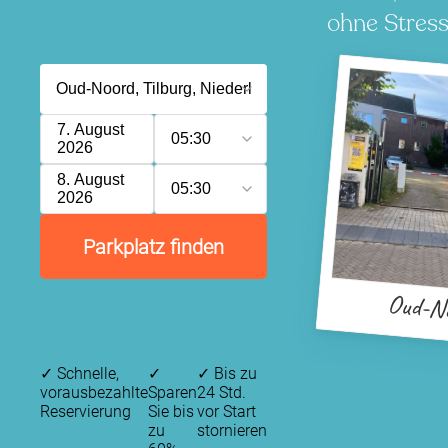
ohne Stress
7. August
05:30
2026
8. August
05:30
2026
Parkplatz finden
Oud-N
✓
Schnelle,
✓
✓
Bis zu
vorausbezahlte
Sparen
24 Std.
Reservierung
Sie bis
vor Start
zu
stornieren