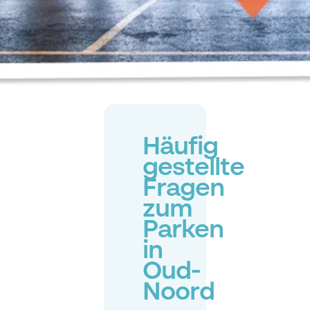
Häufig
gestellte
Fragen
zum
Parken
in
Oud-
Noord