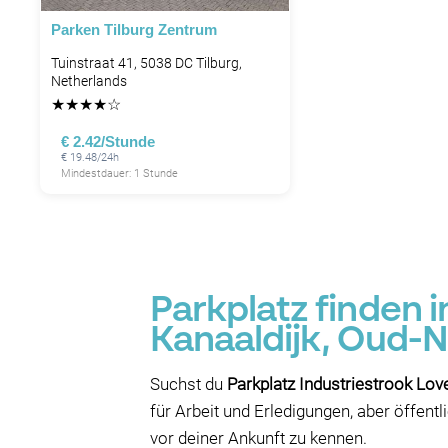
Parken Tilburg Zentrum
Tuinstraat 41, 5038 DC Tilburg,
Netherlands
★
★
★
★
☆
€ 2.42/Stunde
€ 19.48/24h
Mindestdauer: 1 Stunde
Parkplatz finden 
Kanaaldijk, Oud-N
Suchst du
Parkplatz Industriestrook Lov
für Arbeit und Erledigungen, aber öffent
vor deiner Ankunft zu kennen.