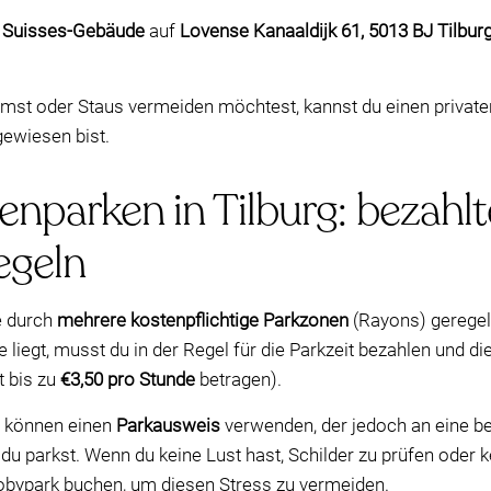
3 Suisses-Gebäude
auf
Lovense Kanaaldijk 61, 5013 BJ Tilbur
t oder Staus vermeiden möchtest, kannst du einen privaten
gewiesen bist.
enparken in Tilburg: bezahlt
egeln
e durch
mehrere kostenpflichtige Parkzonen
(Rayons) geregelt
 liegt, musst du in der Regel für die Parkzeit bezahlen und d
t bis zu
€3,50 pro Stunde
betragen).
 können einen
Parkausweis
verwenden, der jedoch an eine 
u parkst. Wenn du keine Lust hast, Schilder zu prüfen oder
Mobypark buchen, um diesen Stress zu vermeiden.