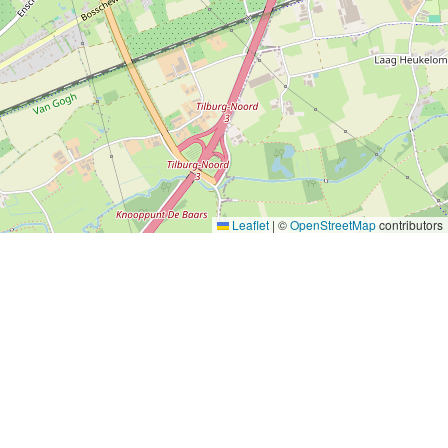
Leaflet
|
©
OpenStreetMap
contributors