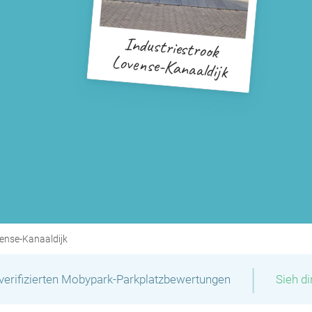
Industriestrook
Lovense-Kanaaldijk
vense-Kanaaldijk
|
verifizierten Mobypark-Parkplatzbewertungen
Sieh d