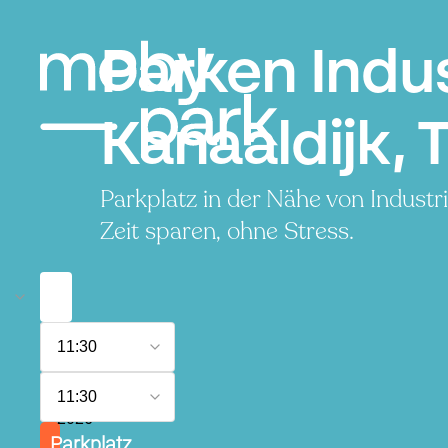
Parken Indu
Kanaaldijk, 
Parkplatz in der Nähe von Indust
Zeit sparen, ohne Stress.
7.
11:30
August
2026
8.
11:30
August
2026
Parkplatz