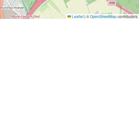
Leaflet
|
©
OpenStreetMap
contributors