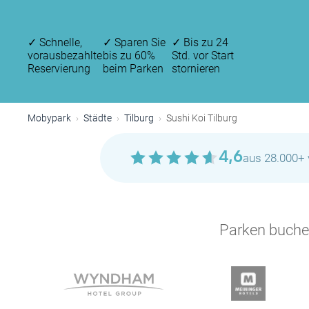
✓
Schnelle,
✓
Sparen Sie
✓
Bis zu 24
vorausbezahlte
bis zu 60%
Std. vor Start
Reservierung
beim Parken
stornieren
Mobypark
Städte
Tilburg
Sushi Koi Tilburg
4,6
aus 28.000+ 
Parken buchen