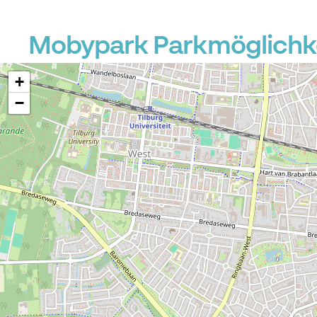
Mobypark Parkmöglichkei
+
−