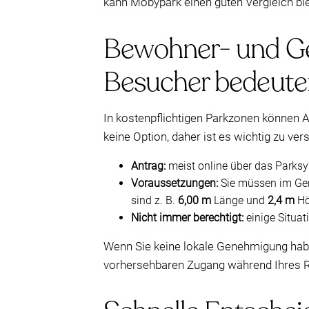
kann Mobypark einen guten Vergleich biet
Bewohner- und Ge
Besucher bedeute
In kostenpflichtigen Parkzonen können
keine Option, daher ist es wichtig zu v
Antrag:
meist online über das Parksys
Voraussetzungen:
Sie müssen im Gen
sind z. B.
6,00 m
Länge und
2,4 m
Hö
Nicht immer berechtigt:
einige Situat
Wenn Sie keine lokale Genehmigung hab
vorhersehbaren Zugang während Ihres 