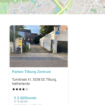
Parken Tilburg Zentrum
Tuinstraat 41, 5038 DC Tilburg,
Netherlands
★
★
★
★
☆
€ 2.42/Stunde
€ 19.48/24h