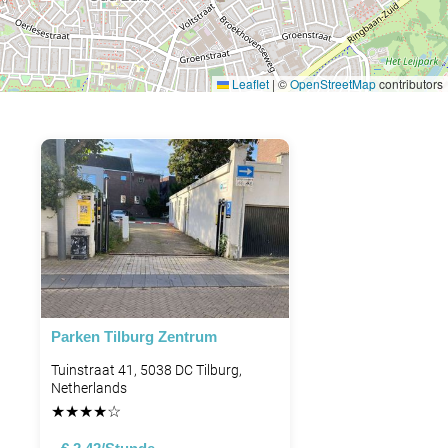
Leaflet
|
©
OpenStreetMap
contributors
Parken Tilburg Zentrum
Tuinstraat 41, 5038 DC Tilburg,
Netherlands
★
★
★
★
☆