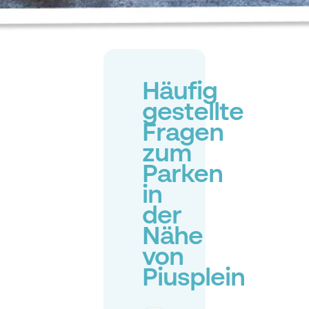
Häufig
gestellte
Fragen
zum
Parken
in
der
Nähe
von
Piusplein