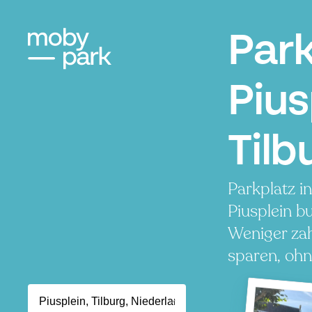
Par
Pius
Tilb
Parkplatz i
Piusplein b
Weniger zah
sparen, ohn