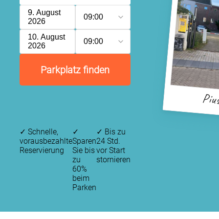
9. August
09:00
2026
10. August
09:00
2026
Parkplatz finden
Pius
✓
Schnelle,
✓
✓
Bis zu
vorausbezahlte
Sparen
24 Std.
Reservierung
Sie bis
vor Start
zu
stornieren
60%
beim
Parken