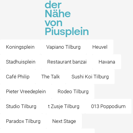
der
Nähe
von
Piusplein
Koningsplein
Vapiano Tilburg
Heuvel
Stadhuisplein
Restaurant banzai
Havana
Café Philip
The Talk
Sushi Koi Tilburg
Pieter Vreedeplein
Rodeo Tilburg
Studio Tilburg
t Zusje Tilburg
013 Poppodium
Paradox Tilburg
Next Stage