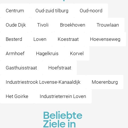
Centrum
Oud-zuid tilburg
Oud-noord
Oude Dijk
Tivoli
Broekhoven
Trouwlaan
Besterd
Loven
Koestraat
Hoevenseweg
Armhoef
Hagelkruis
Korvel
Gasthuisstraat
Hoefstraat
Industriestrook Lovense-Kanaaldijk
Moerenburg
Het Goirke
Industrieterrein Loven
Beliebte
Ziele in