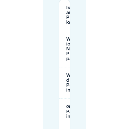
Ist Parken
am
Piusplein
kostenlos?
Wo kann
ich in der
Nähe der
Piusstraat
parken?
Wie hoch sind
die
Parkgebühren
in Tilburg?
Gibt es
Parkbeschränkungen
in Tilburg?