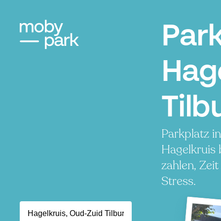
Par
Hage
Tilb
Parkplatz i
Hagelkruis
zahlen, Zei
Stress.