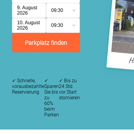
9. August
09:30
2026
10. August
09:30
2026
Parkplatz finden
Ha
✓
Schnelle,
✓
✓
Bis zu
vorausbezahlte
Sparen
24 Std.
Reservierung
Sie bis
vor Start
zu
stornieren
60%
beim
Parken