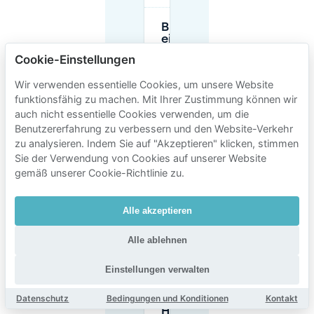
Brauche ich
eine
Parkscheibe
Cookie-Einstellungen
in
Hagelkruis?
Wir verwenden essentielle Cookies, um unsere Website
funktionsfähig zu machen. Mit Ihrer Zustimmung können wir
auch nicht essentielle Cookies verwenden, um die
Wie lange
kann ich in
Benutzererfahrung zu verbessern und den Website-Verkehr
der Nähe
zu analysieren. Indem Sie auf "Akzeptieren" klicken, stimmen
von
Sie der Verwendung von Cookies auf unserer Website
Hagelkruis
gemäß unserer Cookie-Richtlinie zu.
auf der
Straße
parken?
Alle akzeptieren
Können
Alle ablehnen
Anwohner
einen
Einstellungen verwalten
Parkausweis
für das
Datenschutz
Bedingungen und Konditionen
Kontakt
Gebiet
Hagelkruis