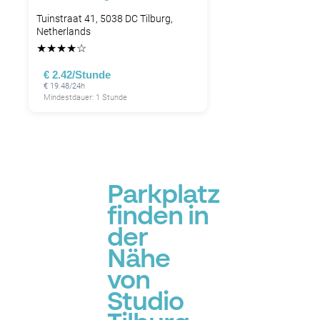
Tuinstraat 41, 5038 DC Tilburg,
Netherlands
★
★
★
★
☆
€ 2.42/Stunde
€ 19.48/24h
Mindestdauer: 1 Stunde
Parkplatz
finden in
der
Nähe
von
Studio