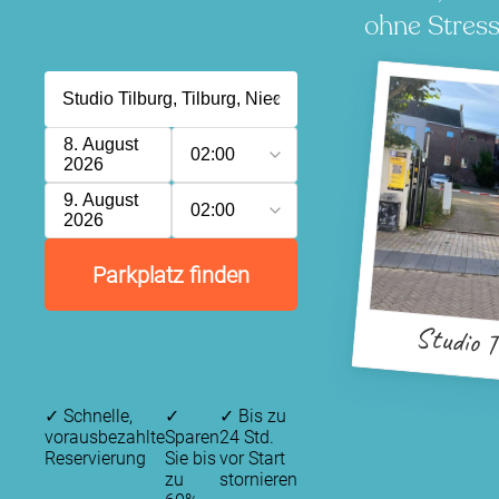
ohne Stress
8. August
02:00
2026
9. August
02:00
2026
Parkplatz finden
Studio T
✓
Schnelle,
✓
✓
Bis zu
vorausbezahlte
Sparen
24 Std.
Reservierung
Sie bis
vor Start
zu
stornieren