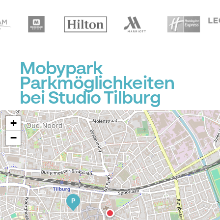
Mobypark
Parkmöglichkeiten
bei Studio Tilburg
+
−
P