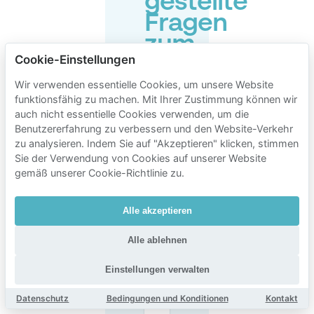
gestellte
Fragen
zum
Cookie-Einstellungen
Parken
in
Wir verwenden essentielle Cookies, um unsere Website
funktionsfähig zu machen. Mit Ihrer Zustimmung können wir
der
auch nicht essentielle Cookies verwenden, um die
Nähe
Benutzererfahrung zu verbessern und den Website-Verkehr
von
zu analysieren. Indem Sie auf "Akzeptieren" klicken, stimmen
Sie der Verwendung von Cookies auf unserer Website
Studio
gemäß unserer Cookie-Richtlinie zu.
Tilburg
Alle akzeptieren
Alle ablehnen
Wo
kann
ich für
Einstellungen verwalten
Studio
Tilburg
Datenschutz
Bedingungen und Konditionen
Kontakt
parken?