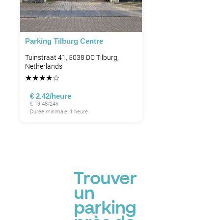
Parking Tilburg Centre
Tuinstraat 41, 5038 DC Tilburg,
Netherlands
★
★
★
★
☆
€ 2.42/heure
€ 19.48/24h
Durée minimale: 1 heure
Trouver
un
parking