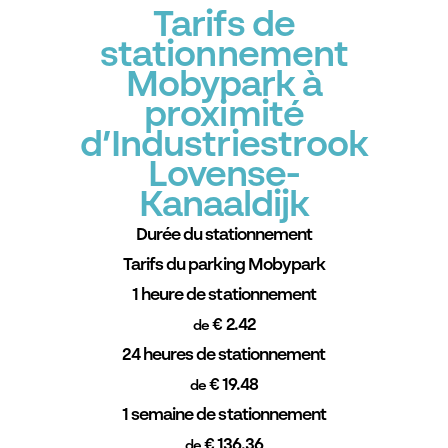
Tarifs de
stationnement
Mobypark à
proximité
d’Industriestrook
Lovense-
Kanaaldijk
Durée du stationnement
Tarifs du parking Mobypark
1 heure de stationnement
€ 2.42
de
24 heures de stationnement
€ 19.48
de
1 semaine de stationnement
€ 136.36
de