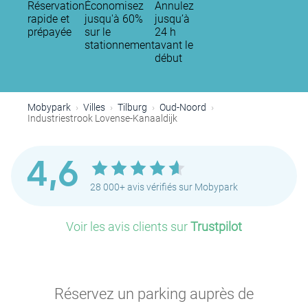
Réservation
Économisez
Annulez
rapide et
jusqu'à 60%
jusqu’à
prépayée
sur le
24 h
stationnement
avant le
début
Mobypark
Villes
Tilburg
Oud-Noord
Industriestrook Lovense-Kanaaldijk
4,6
28 000+ avis vérifiés sur Mobypark
Voir les avis clients sur
Trustpilot
Réservez un parking auprès de