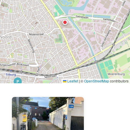
Leaflet
|
©
OpenStreetMap
contributors
P