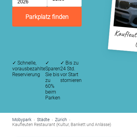
2026
Parkplatz finden
Kaufleu
(
✓
Schnelle,
✓
✓
Bis zu
vorausbezahlte
Sparen
24 Std.
Reservierung
Sie bis
vor Start
zu
stornieren
60%
beim
Parken
Mobypark
Städte
Zürich
Kaufleuten Restaurant (Kultur, Bankett und Anlässe)