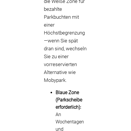
die Weiße Zone für
bezahlte
Parkbuchten mit
einer
Höchstbegrenzung
—wenn Sie spät
dran sind, wechseln
Sie zu einer
vorreservierten
Alternative wie
Mobypark.
Blaue Zone
(Parkscheibe
erforderlich):
An
Wochentagen
und