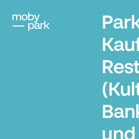
Par
Kau
Res
(Kul
Ban
und