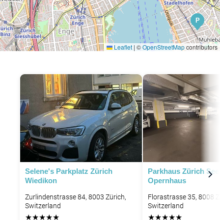
P
Leaflet
|
©
OpenStreetMap
contributors
Selene's Parkplatz Zürich
Parkhaus Zürich See
Wiedikon
Opernhaus
Zurlindenstrasse 84, 8003 Zürich,
Florastrasse 35, 8008 Z
Switzerland
Switzerland
★
★
★
★
★
★
★
★
★
★