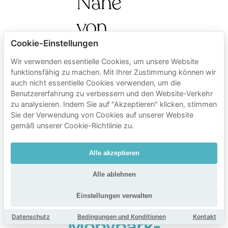
Nähe
von
Kaufleuten
Cookie-Einstellungen
Wir verwenden essentielle Cookies, um unsere Website
(Pelikanplatz)
funktionsfähig zu machen. Mit Ihrer Zustimmung können wir
auch nicht essentielle Cookies verwenden, um die
Benutzererfahrung zu verbessern und den Website-Verkehr
Für die häufigsten
zu analysieren. Indem Sie auf "Akzeptieren" klicken, stimmen
Sie der Verwendung von Cookies auf unserer Website
Fragen von Fahrern
gemäß unserer Cookie-Richtlinie zu.
(Straßenzonen,
Garagenpreise und
Alle akzeptieren
ob eine Buchung
sinnvoll ist), siehe
Alle ablehnen
die FAQ unten.
Einstellungen verwalten
Datenschutz
Bedingungen und Konditionen
Kontakt
Mobypark-