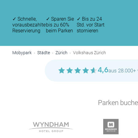
✓
Schnelle,
✓
Sparen Sie
✓
Bis zu 24
vorausbezahlte
bis zu 60%
Std. vor Start
Reservierung
beim Parken
stornieren
Mobypark
Städte
Zürich
Volkshaus Zürich
4,6
aus 28.000+ 
Parken buchen