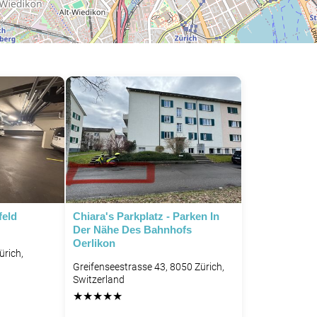
feld
Chiara's Parkplatz - Parken In
Der Nähe Des Bahnhofs
Oerlikon
ürich,
Greifenseestrasse 43, 8050 Zürich,
Switzerland
★
★
★
★
★