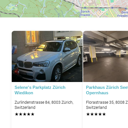
Selene's Parkplatz Zürich
Parkhaus Zürich See
Wiedikon
Opernhaus
Zurlindenstrasse 84, 8003 Zürich,
Florastrasse 35, 8008 Z
Switzerland
Switzerland
★
★
★
★
★
★
★
★
★
★