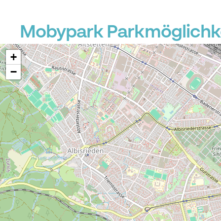
Mobypark Parkmöglichke
+
−