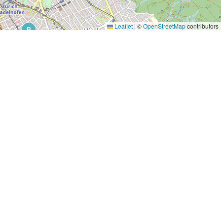
Leaflet
|
©
OpenStreetMap
contributors
P