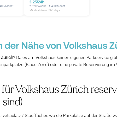
€ 25/24h
 400/Monat
€ 120/Woche · € 400/Monat
Mindestdauer: 365 days
in der Nähe von Volkshaus Zü
 Zürich
? Da es am Volkshaus keinen eigenen Parkservice gibt
parkplätze (Blaue Zone) oder eine private Reservierung im Vo
 für Volkshaus Zürich reservi
 sind)
lvetiaplatz / Stauffacher, wo die Parkplätze auf der Straße w