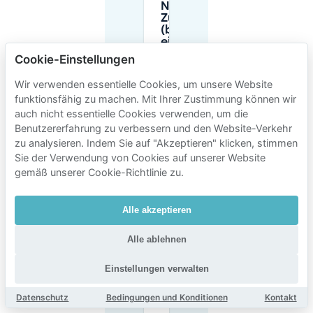
Nähe des
Zürich HB
(brauche ich
eine
Parkscheibe)
Cookie-Einstellungen
kostenlos?
Wir verwenden essentielle Cookies, um unsere Website
funktionsfähig zu machen. Mit Ihrer Zustimmung können wir
Wo kann ich
auch nicht essentielle Cookies verwenden, um die
bis zu 15
Benutzererfahrung zu verbessern und den Website-Verkehr
Stunden in
der Nähe
zu analysieren. Indem Sie auf "Akzeptieren" klicken, stimmen
des
Sie der Verwendung von Cookies auf unserer Website
Platzspitzes
gemäß unserer Cookie-Richtlinie zu.
parken?
Alle akzeptieren
Wie viel
kostet das
Alle ablehnen
Parken rund
um den
Zürcher
Einstellungen verwalten
Hauptbahnhof
(Platzspitz-
Datenschutz
Bedingungen und Konditionen
Kontakt
Gebiet)?