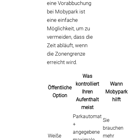
eine Vorabbuchung
bei Mobypark ist
eine einfache
Möglichkeit, um zu
vermeiden, dass die
Zeit abläuft, wenn
die Zonengrenze
erreicht wird.
Was
kontrolliert
Wann
Öffentliche
Ihren
Mobypark
Option
Aufenthalt
hilft
meist
Parkautomat
Sie
+
brauchen
angegebene
Weiße
mehr
maximale