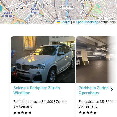
Leaflet
|
©
OpenStreetMap
contributors
P
Selene's Parkplatz Zürich
Parkhaus Zürich See
Wiedikon
Opernhaus
Zurlindenstrasse 84, 8003 Zürich,
Florastrasse 35, 8008 Z
Switzerland
Switzerland
★
★
★
★
★
★
★
★
★
★