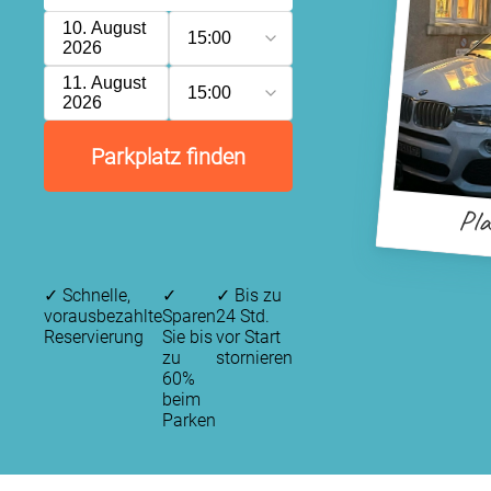
10. August
15:00
2026
11. August
15:00
2026
Parkplatz finden
Pla
✓
Schnelle,
✓
✓
Bis zu
vorausbezahlte
Sparen
24 Std.
Reservierung
Sie bis
vor Start
zu
stornieren
60%
beim
Parken