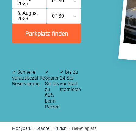
07:30
2026
8. August
07:30
2026
Parkplatz finden
✓
Schnelle,
✓
✓
Bis zu
vorausbezahlte
Sparen
24 Std.
Reservierung
Sie bis
vor Start
zu
stornieren
60%
beim
Parken
Mobypark
Städte
Zürich
Helvetiaplatz