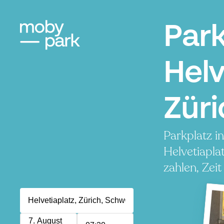
Par
Helv
Züri
Parkplatz i
Helvetiapla
zahlen, Zeit
7. August