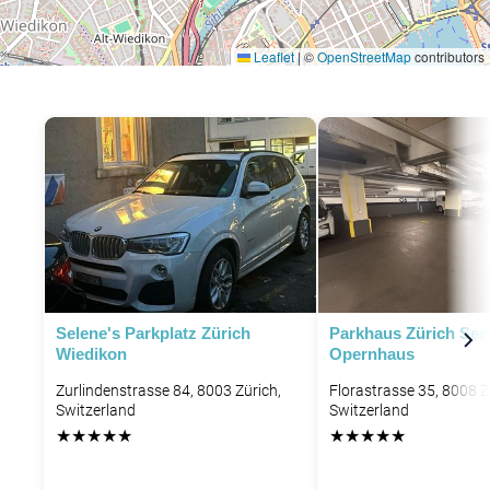
Leaflet
|
©
OpenStreetMap
contributors
Selene's Parkplatz Zürich
Parkhaus Zürich See
Wiedikon
Opernhaus
Zurlindenstrasse 84, 8003 Zürich,
Florastrasse 35, 8008 Z
Switzerland
Switzerland
★
★
★
★
★
★
★
★
★
★