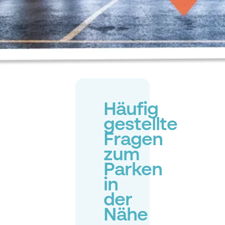
Häufig
gestellte
Fragen
zum
Parken
in
der
Nähe