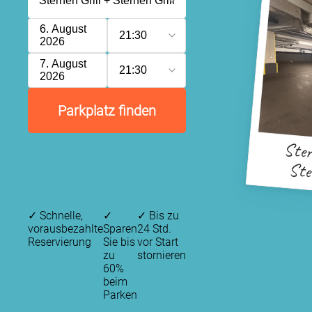
6. August
21:30
2026
7. August
21:30
2026
Parkplatz finden
Ster
Ster
Restau
✓
Schnelle,
✓
✓
Bis zu
vorausbezahlte
Sparen
24 Std.
Reservierung
Sie bis
vor Start
zu
stornieren
60%
beim
Parken