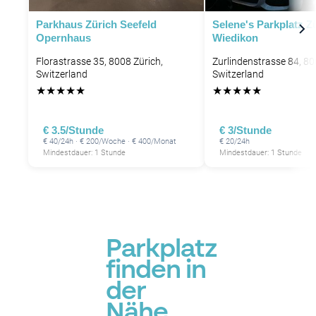
Parkhaus Zürich Seefeld
Selene's Parkplatz Z
Opernhaus
Wiedikon
Florastrasse 35, 8008 Zürich,
Zurlindenstrasse 84, 80
Switzerland
Switzerland
★
★
★
★
★
★
★
★
★
★
€ 3.5/Stunde
€ 3/Stunde
€ 40/24h · € 200/Woche · € 400/Monat
€ 20/24h
Mindestdauer: 1 Stunde
Mindestdauer: 1 Stunde
Parkplatz
finden in
der
Nähe