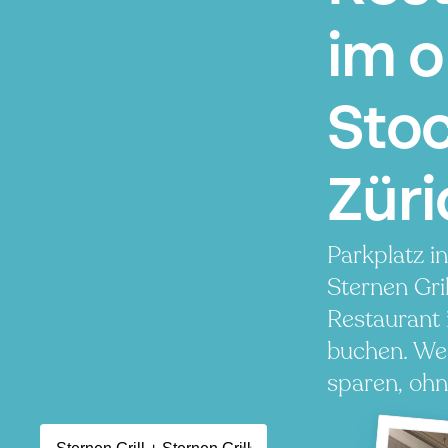
im 
Stoc
Züri
Parkplatz i
Sternen Gril
Restaurant
buchen. Wen
sparen, ohn