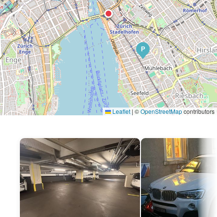
P
Leaflet
|
©
OpenStreetMap
contributors