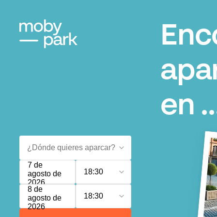
Enc
apa
en ..
7 de
18:30
agosto de
2026
8 de
18:30
agosto de
2026