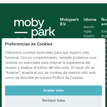
Mobypark
Idioma
Nu
B.V.
em
Alemán
Inglés
Sob
Español
Blo
Francia
Help
Preferencias de Cookies
Italiano
Tra
Holandés
Pre
Utilizamos cookies esenciales para que nuestro sitio
Sost
funcione. Con su consentimiento, también podemos usar
Afil
cookies no esenciales para mejorar la experiencia del
Con
usuario y analizar el tráfico del sitio web. Al hacer clic en
lega
Polí
"Aceptar", acepta el uso de cookies de nuestro sitio web
priv
como se describe en nuestra Política de Cookies.
Pref
con
Aceptar todas
Parking Madrid La Latina
|
Parking Madrid Bilbao
|
Rechazar todas
Parking Madrid AtochaPaíses Bajos
|
Parking Amsterdam
|