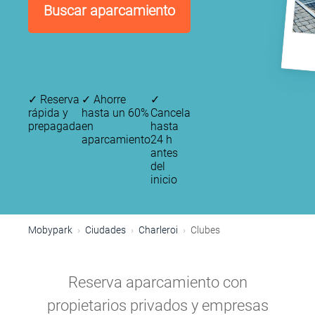
Buscar aparcamiento
✓
Reserva
✓
Ahorre
✓
rápida y
hasta un 60%
Cancela
prepagada
en
hasta
aparcamiento
24 h
antes
del
inicio
Mobypark
Ciudades
Charleroi
Clubes
Reserva aparcamiento con
propietarios privados y empresas