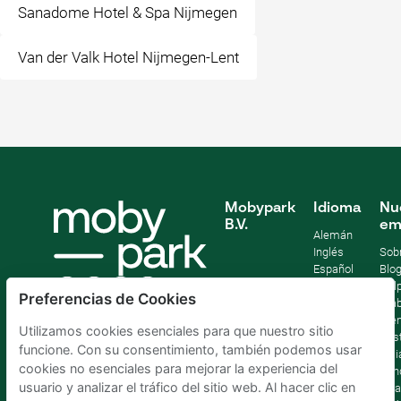
Sanadome Hotel & Spa Nijmegen
Van der Valk Hotel Nijmegen-Lent
Mobypark
Idioma
Nu
B.V.
em
Alemán
Inglés
Sob
Español
Blo
Francia
Help
Preferencias de Cookies
Italiano
Tra
Holandés
Pre
Utilizamos cookies esenciales para que nuestro sitio
Sost
funcione. Con su consentimiento, también podemos usar
Afil
cookies no esenciales para mejorar la experiencia del
Con
usuario y analizar el tráfico del sitio web. Al hacer clic en
lega