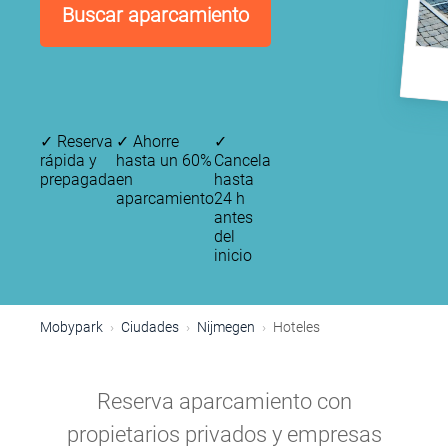
Buscar aparcamiento
✓
Reserva
✓
Ahorre
✓
rápida y
hasta un 60%
Cancela
prepagada
en
hasta
aparcamiento
24 h
antes
del
inicio
Mobypark
Ciudades
Nijmegen
Hoteles
Reserva aparcamiento con
propietarios privados y empresas