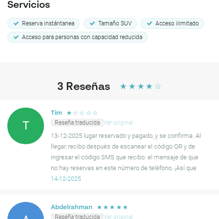
Servicios
Reserva instántanea
Tamaño SUV
Acceso ilimitado
Acceso para personas con capacidad reducida
3
Reseñas
☆
☆
☆
☆
☆
☆
☆
☆
☆
☆
Tim
Reseña traducida
Ver original
T
13-12-2025 lugar reservado y pagado, y se confirma. Al
llegar, recibo después de escanear el código QR y de
ingresar el código SMS que recibo: el mensaje de que
no hay reservas en este número de teléfono. ¡Así que
eso no funciona!
14-12-2025
☆
☆
☆
☆
☆
Abdelrahman
Reseña traducida
Ver original