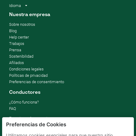
Idioma
Nuestra empresa
Sobre nosotros
Blog
Help center
Trabajos
Prensa
Sostenibilidad
Afiliados
Condiciones legales
Políticas de privacidad
Preferencias de consentimiento
Conductores
¿Cómo funciona?
FAQ
Dueños de garajes
Preferencias de Cookies
Alquilar mi parking
Utilizamos cookies esenciales para que nuestro sitio
Por negocios