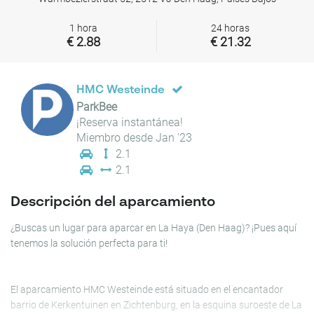
1 hora
24 horas
€ 2.88
€ 21.32
HMC Westeinde
ParkBee
¡Reserva instantánea!
Miembro desde Jan '23
2.1
2.1
Descripción del aparcamiento
¿Buscas un lugar para aparcar en La Haya (Den Haag)? ¡Pues aquí
tenemos la solución perfecta para ti!
El aparcamiento HMC Westeinde está situado en el encantador
barrio de Kerkentuinen en Zichtenburg, en la esquina suroeste de La