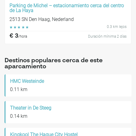
Parking de Michel – estacionamiento cerca del centro
de La Haya
2513 SN Den Haag, Nederland
0.3 km lejos
☆
☆
☆
☆
☆
€ 3
/hora
Duración mínima 2 días
Destinos populares cerca de este
aparcamiento
HMC Westeinde
0.11 km
Theater in De Steeg
0.14 km
Kingkool The Hague City Hostel