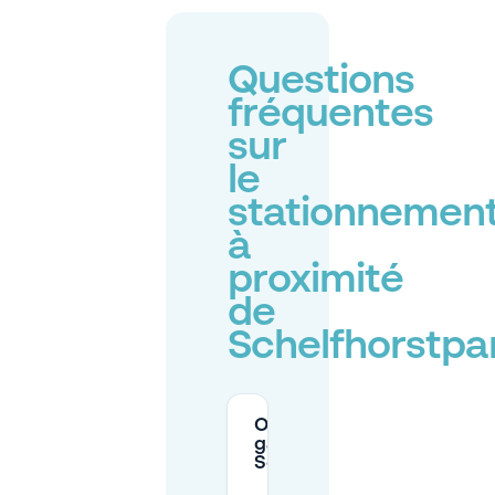
Questions
fréquentes
sur
le
stationnemen
à
proximité
de
Schelfhorstpa
Où puis-je me
garer près de
Schelfhorstpark?