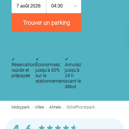
7 août 2026
04:30
Trouver un parking
✓
✓
✓
Réservation
Économisez
Annulez
rapide et
jusqu'à 60%
jusqu’à
prépayée
sur le
24 h
stationnement
avant le
début
Mobypark
Villes
Almelo
Schelfhorstpark