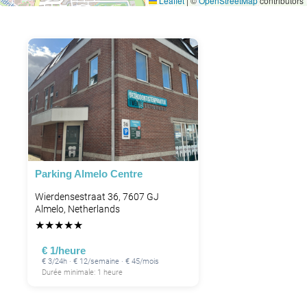
Leaflet
|
©
OpenStreetMap
contributors
P
Parking Almelo Centre
Wierdensestraat 36, 7607 GJ
Almelo, Netherlands
★
★
★
★
★
€ 1/heure
€ 3/24h · € 12/semaine · € 45/mois
Durée minimale: 1 heure