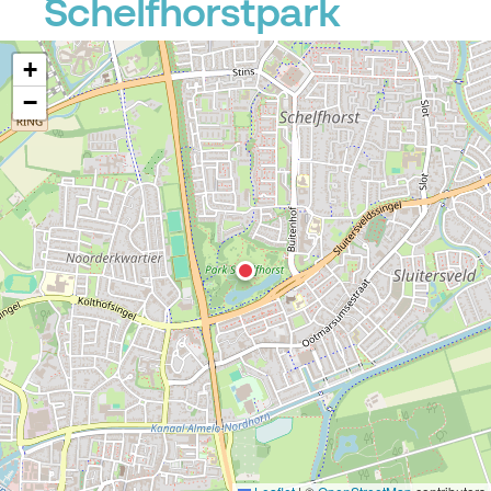
Schelfhorstpark
+
−