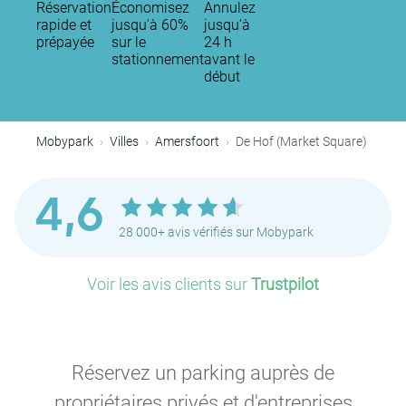
Réservation
Économisez
Annulez
rapide et
jusqu'à 60%
jusqu’à
prépayée
sur le
24 h
stationnement
avant le
début
Mobypark
Villes
Amersfoort
De Hof (Market Square)
4,6
28 000+ avis vérifiés sur Mobypark
Voir les avis clients sur
Trustpilot
Réservez un parking auprès de
propriétaires privés et d'entreprises