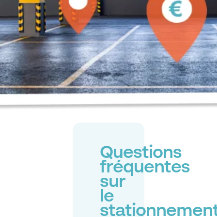
Questions
fréquentes
sur
le
stationnemen