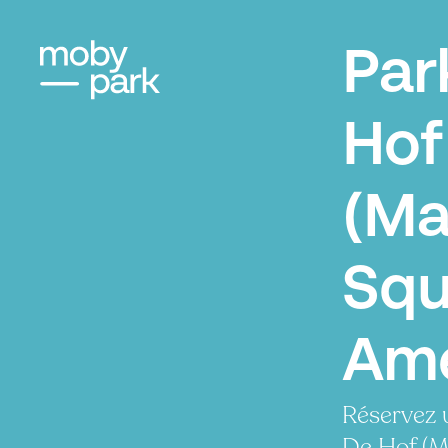
Par
Hof
(Ma
Squ
Ame
Réservez 
De Hof (M