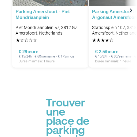
Parking Amersfoort - Piet
Parking Amersfoort 
Mondriaanplein
Argonaut Amersfoort
Piet Mondriaanplein 57, 3812 GZ
Stationsplein 107, 3818
Amersfoort, Netherlands
Amersfoort, Netherland
★
☆
☆
☆
☆
★
★
★
★
☆
€ 2/heure
€ 2.5/heure
€ 15/24h · € 60/semaine · € 175/mois
€ 15/24h · € 80/semaine · 
Durée minimale: 1 heure
Durée minimale: 1 heure
Trouver
une
place de
parking