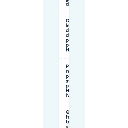
de De Hof?
Quels sont
les horaires
d'ouverture
des
parkings
près de De
Hof?
Puis-je
réserver une
place de
stationnement
près de De
Hof à
l'avance?
Que dois-je
faire si je ne
trouve pas de
stationnement