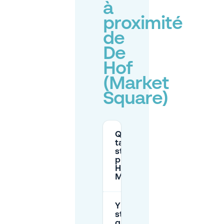
à
proximité
de
De
Hof
(Market
Square)
Quels sont les
tarifs de
stationnement
près de De
Hof (Place du
Marché)?
Y a-t-il un
stationnement
gratuit près