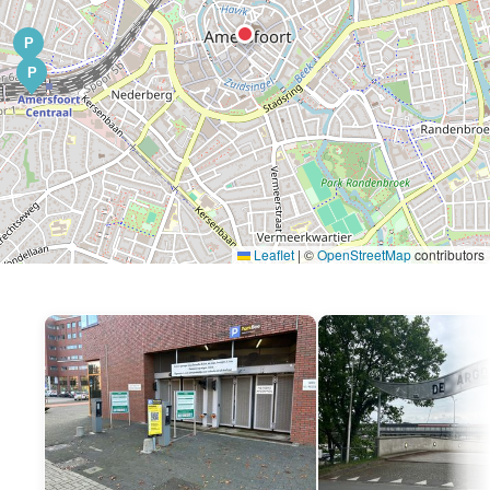
P
P
Leaflet
|
©
OpenStreetMap
contributors