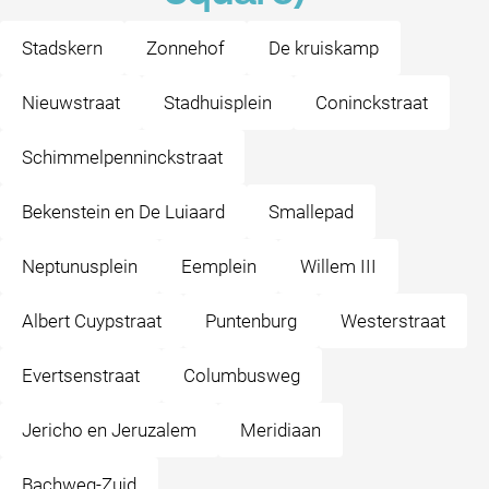
Stadskern
Zonnehof
De kruiskamp
Nieuwstraat
Stadhuisplein
Coninckstraat
Schimmelpenninckstraat
Bekenstein en De Luiaard
Smallepad
Neptunusplein
Eemplein
Willem III
Albert Cuypstraat
Puntenburg
Westerstraat
Evertsenstraat
Columbusweg
Jericho en Jeruzalem
Meridiaan
Bachweg-Zuid