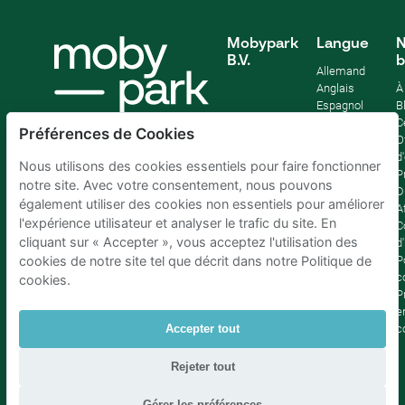
Mobypark
Langue
N
B.V.
b
Allemand
Anglais
À
Espagnol
B
Français
C
Préférences de Cookies
Italien
O
Néerlandais
d
Nous utilisons des cookies essentiels pour faire fonctionner
P
notre site. Avec votre consentement, nous pouvons
D
également utiliser des cookies non essentiels pour améliorer
Af
l'expérience utilisateur et analyser le trafic du site. En
C
cliquant sur « Accepter », vous acceptez l'utilisation des
d'
P
cookies de notre site tel que décrit dans notre Politique de
c
cookies.
P
e
c
Accepter tout
Rejeter tout
Parking Bruxelles
|
Parking Amsterdam
|
Parking Paris
|
Parking Anvers
|
Parking Rotterdam
|
Parking Eindhoven
Gérer les préférences