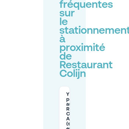
fréquentes
sur
le
stationnemen
à
proximité
de
Restaurant
Colijn
Y a-t-il un
parking
au/près du
Restaurant
Colijn à
Amstelveen
(stationnement
en rue,