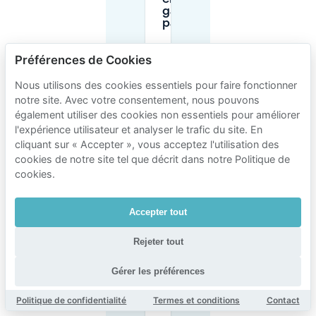
garages,
parkings) ?
Préférences de Cookies
Combien
de temps
Nous utilisons des cookies essentiels pour faire fonctionner
puis-je
notre site. Avec votre consentement, nous pouvons
stationner
en zone
également utiliser des cookies non essentiels pour améliorer
bleue près
l'expérience utilisateur et analyser le trafic du site. En
du
cliquant sur « Accepter », vous acceptez l'utilisation des
Restaurant
cookies de notre site tel que décrit dans notre Politique de
Colijn ?
cookies.
Où puis-je
Accepter tout
me garer
pour le
dîner si je
Rejeter tout
reste plus
longtemps
Gérer les préférences
que la
limite en
rue ?
Politique de confidentialité
Termes et conditions
Contact