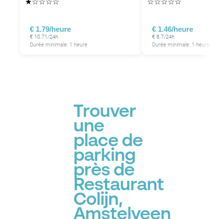
★
☆
☆
☆
☆
☆
☆
☆
☆
☆
€ 1.79/heure
€ 1.46/heure
€ 10.71/24h
€ 8.7/24h
Durée minimale: 1 heure
Durée minimale: 1 heure
Trouver
une
place de
parking
près de
Restaurant
Colijn,
Amstelveen