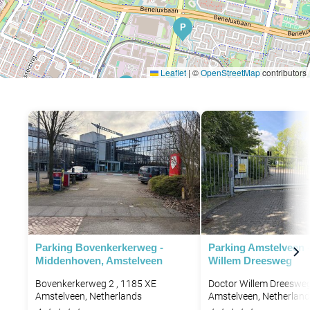
P
Leaflet
|
©
OpenStreetMap
contributors
P
P
Parking Bovenkerkerweg -
Parking Amstelveen 
Middenhoven, Amstelveen
Willem Dreesweg
Bovenkerkerweg 2 , 1185 XE
Doctor Willem Dreesweg
Amstelveen, Netherlands
Amstelveen, Netherlan