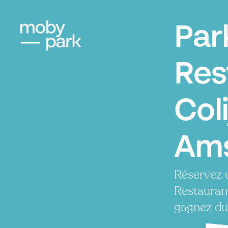
Par
Res
Coli
Ams
Réservez 
Restaurant
gagnez du