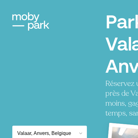
Par
Val
Anv
Réservez 
près de Va
moins, ga
temps, san