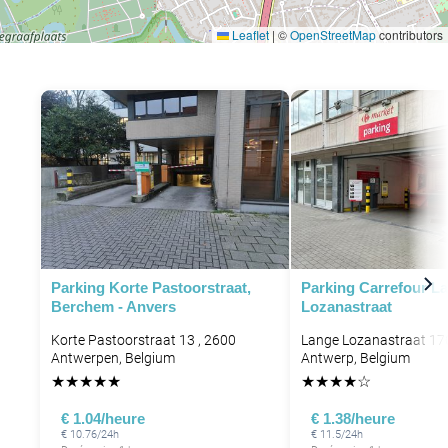
Leaflet
|
©
OpenStreetMap
contributors
Parking Korte Pastoorstraat,
Parking Carrefour L
Berchem - Anvers
Lozanastraat
Korte Pastoorstraat 13 , 2600
Lange Lozanastraat 17
Antwerpen, Belgium
Antwerp, Belgium
★
★
★
★
★
★
★
★
★
☆
€ 1.04/heure
€ 1.38/heure
€ 10.76/24h
€ 11.5/24h