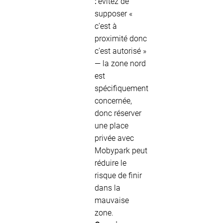
:
évitez de
supposer «
c’est à
proximité donc
c’est autorisé »
— la zone nord
est
spécifiquement
concernée,
donc réserver
une place
privée avec
Mobypark peut
réduire le
risque de finir
dans la
mauvaise
zone.