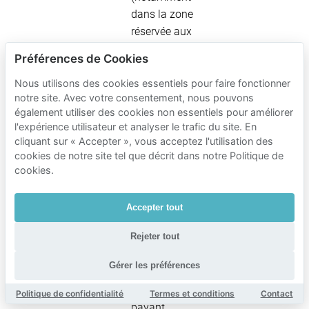
dans la zone
réservée aux
voitures dans
Préférences de Cookies
le nord).
Ne supposez
Nous utilisons des cookies essentiels pour faire fonctionner
notre site. Avec votre consentement, nous pouvons
pas qu’une rue
également utiliser des cookies non essentiels pour améliorer
« qui paraît
l'expérience utilisateur et analyser le trafic du site. En
gratuite » vous
cliquant sur « Accepter », vous acceptez l'utilisation des
permet de
cookies de notre site tel que décrit dans notre Politique de
stationner
cookies.
votre véhicule
exact.
Accepter tout
Vérifiez si la
Rejeter tout
rue se trouve
dans une zone
Gérer les préférences
de
stationnement
Politique de confidentialité
Termes et conditions
Contact
payant.