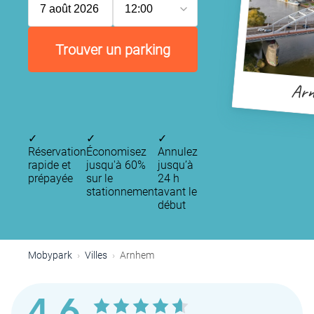
7 août 2026
12:00
Trouver un parking
Ar
✓
✓
✓
Réservation
Économisez
Annulez
rapide et
jusqu'à 60%
jusqu’à
prépayée
sur le
24 h
stationnement
avant le
début
Mobypark
Villes
Arnhem