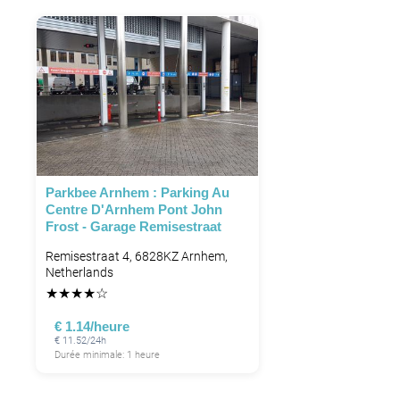
Parkbee Arnhem : Parking Au
Centre D'Arnhem Pont John
Frost - Garage Remisestraat
Remisestraat 4, 6828KZ Arnhem,
Netherlands
★
★
★
★
☆
€ 1.14/heure
€ 11.52/24h
Durée minimale: 1 heure