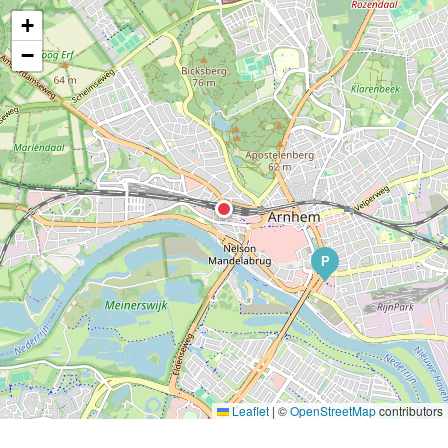
+
−
P
Leaflet
|
©
OpenStreetMap
contributors