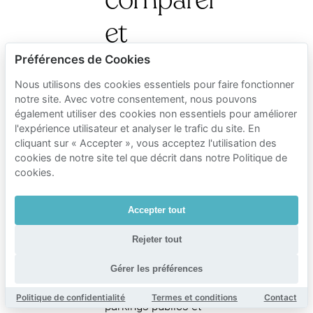
et
réserver
Préférences de Cookies
Nous utilisons des cookies essentiels pour faire fonctionner
?
notre site. Avec votre consentement, nous pouvons
également utiliser des cookies non essentiels pour améliorer
l'expérience utilisateur et analyser le trafic du site. En
Utilisez la barre de
cliquant sur « Accepter », vous acceptez l'utilisation des
recherche sur cette
cookies de notre site tel que décrit dans notre Politique de
cookies.
page pour entrer
vos dates et la zone
où vous
Accepter tout
stationnerez.
Rejeter tout
Ensuite, comparez
les coûts en voirie,
Gérer les préférences
les options de
Politique de confidentialité
Termes et conditions
Contact
parkings publics et