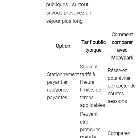
publiques—surtout
si vous prévoyez un
séjour plus long.
Comment
Tarif public
comparer
Option
typique
avec
Mobypark
Souvent
Réservez
Stationnement
tarifé à
pour éviter
payant en
l'heure ;
de répéter de
rue/zones
limites de
courtes
payantes
temps
sessions
applicables
Peuvent
être
pratiques,
Comparez
mais la