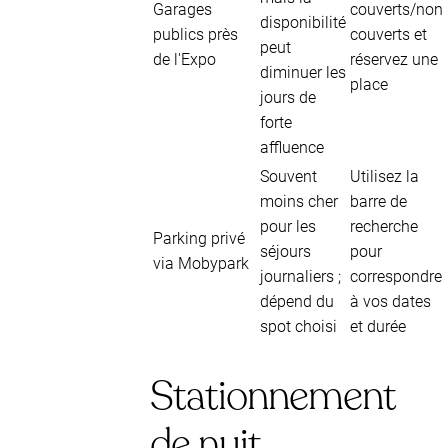
Garages
couverts/non
disponibilité
publics près
couverts et
peut
de l'Expo
réservez une
diminuer les
place
jours de
forte
affluence
Souvent
Utilisez la
moins cher
barre de
pour les
recherche
Parking privé
séjours
pour
via Mobypark
journaliers ;
correspondre
dépend du
à vos dates
spot choisi
et durée
Stationnement
de nuit