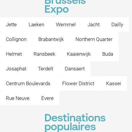
Brussels
Expo
Jette
Laeken
Wemmel
Jacht
Dailly
Collignon
Brabantwijk
Northern Quarter
Helmet
Ransbeek
Kaaienwijk
Buda
Josaphat
Terdelt
Dansaert
Centrum Boulevards
Flower District
Kassei
Rue Neuve
Evere
Destinations
populaires