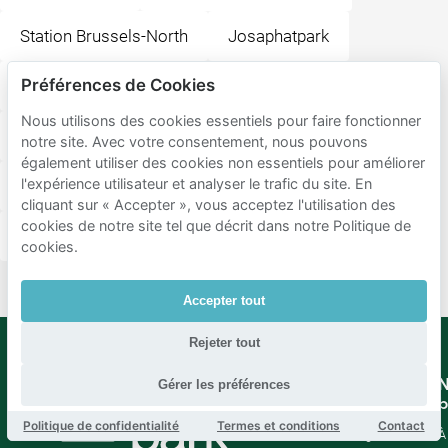
Station Brussels-North
Josaphatpark
Préférences de Cookies
Botanique
Madame Moustache
Nous utilisons des cookies essentiels pour faire fonctionner
Université Saint-Louis - Bruxelles
notre site. Avec votre consentement, nous pouvons
également utiliser des cookies non essentiels pour améliorer
l'expérience utilisateur et analyser le trafic du site. En
Place Sainte-Catherine
Sint-Katelijnekerk
cliquant sur « Accepter », vous acceptez l'utilisation des
cookies de notre site tel que décrit dans notre Politique de
Place des Martyrs
Place de Brouckère
cookies.
Accepter tout
Rejeter tout
Gérer les préférences
Mobypark
Langue
N
B.V.
b
Allemand
Politique de confidentialité
Termes et conditions
Contact
Anglais
À