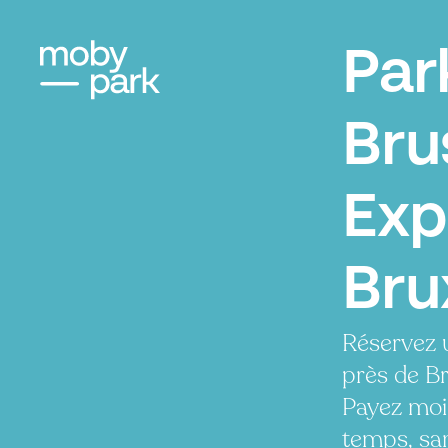
Par
Bru
Exp
Bru
Réservez 
près de B
Payez moi
temps, san