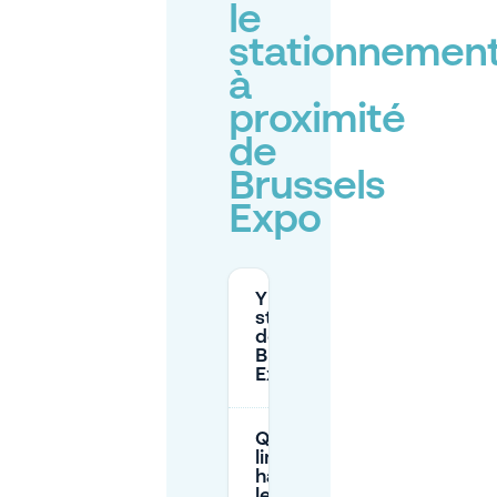
le
stationnemen
à
proximité
de
Brussels
Expo
Y a-t-il un
stationnement
de nuit à
Brussels
Expo?
Quelle est la
limite de
hauteur pour
le