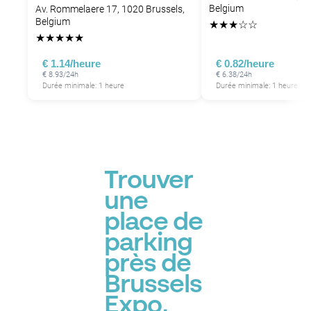
Belgium
Av. Rommelaere 17, 1020 Brussels,
Belgium
★
★
★
☆
☆
★
★
★
★
★
€ 1.14/heure
€ 0.82/heure
€ 8.93/24h
€ 6.38/24h
Durée minimale: 1 heure
Durée minimale: 1 heure
P
P
P
P
Trouver
une
place de
parking
près de
Brussels
Expo,