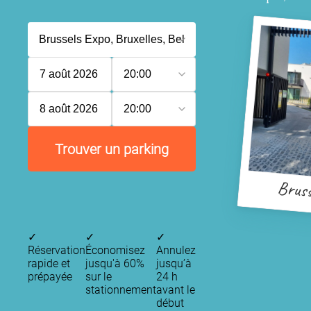
7 août 2026
20:00
8 août 2026
20:00
Trouver un parking
Bruss
✓
✓
✓
Réservation
Économisez
Annulez
rapide et
jusqu'à 60%
jusqu’à
prépayée
sur le
24 h
stationnement
avant le
début