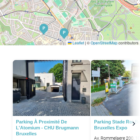
P
P
Leaflet
|
©
OpenStreetMap
contributors
P
P
P
P
Parking À Proximité De
Parking Stade Roi B
L'Atomium - CHU Brugmann
Bruxelles Expo
P
P
Bruxelles
Av. Rommelaere 200, 10
P