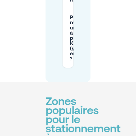
Kunstberg ?
Puis-je
réserver
un parking
à l’avance
près du
Kunstberg
(y compris
en soirée)
?
Zones
populaires
pour le
stationnement