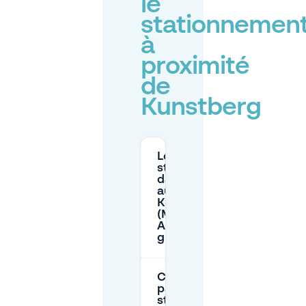
le
stationnemen
à
proximité
de
Kunstberg
Le
stationnement
dans la rue
autour du
Kunstberg
(Mont des
Arts) est-il
gratuit ?
Comment
payer mon
stationnement