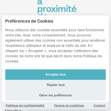
à
proximité
de
Préférences de Cookies
Kunstberg
Nous utilisons des cookies essentiels pour faire fonctionner
notre site. Avec votre consentement, nous pouvons
Pentagone
Ixelles
Saint-josse-ten-noode
également utiliser des cookies non essentiels pour améliorer
l'expérience utilisateur et analyser le trafic du site. En
Kunstberg
Potaarde
Grand Place
cliquant sur « Accepter », vous acceptez l'utilisation des
cookies de notre site tel que décrit dans notre Politique de
Het Voor
Sint Jacobs
Koningswijk
Zavel
cookies.
Churchill
Stalingrad
Waterloolaan
Accepter tout
Rejeter tout
Ste Catherine
Freedom Quarter
Rue Neuve
Gérer les préférences
Van Artevelde
Centrum Boulevards
Congres
Politique de confidentialité
Termes et conditions
Contact