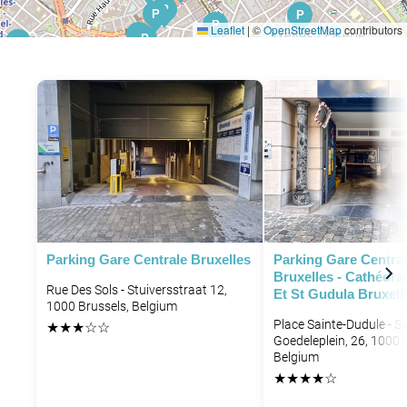
P
P
P
P
Leaflet
|
©
OpenStreetMap
contributors
P
P
P
P
P
P
P
P
P
P
P
P
Parking Gare Centrale Bruxelles
Parking Gare Centra
Bruxelles - Cathédral
Rue Des Sols - Stuiversstraat 12,
Et St Gudula Bruxell
1000 Brussels, Belgium
Place Sainte-Dudule - Si
★
★
★
☆
☆
Goedeleplein, 26, 1000 
Belgium
★
★
★
★
☆