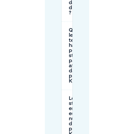
dans la zone
du Kunstberg
?
Quelles sont
les limites de
temps
habituelles
pour le
stationnement
payant avec
affichage
dans la rue
près du
Kunstberg ?
Le
stationnement
en zone bleue
est-il gratuit la
nuit ou le
dimanche
près du