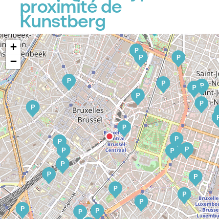
proximité de
Kunstberg
P
+
P
P
P
−
P
P
P
P
P
P
P
P
P
P
P
P
P
P
P
P
P
P
P
P
P
P
P