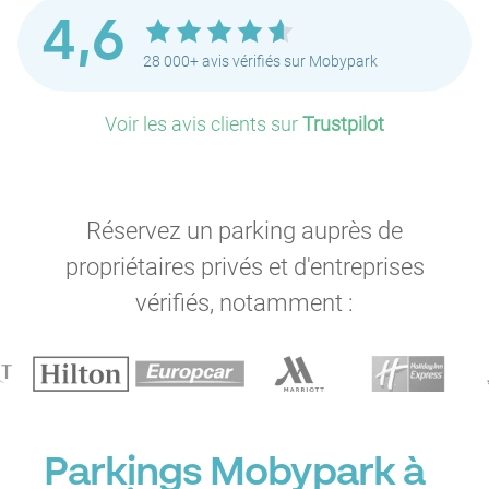
4,6
P
28 000+ avis vérifiés sur Mobypark
P
Voir les avis clients sur
Trustpilot
P
P
Réservez un parking auprès de
P
propriétaires privés et d'entreprises
P
vérifiés, notamment :
P
P
P
Parkings Mobypark à
P