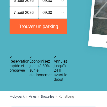
6 août 2026
09:30
7 août 2026
09:30
Trouver un parking
✓
✓
✓
Réservation
Économisez
Annulez
rapide et
jusqu'à 60%
jusqu’à
prépayée
sur le
24 h
stationnement
avant le
début
Mobypark
Villes
Bruxelles
Kunstberg