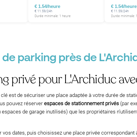
€ 1.54/heure
€ 1.54/heure
€ 11.59/24h
€ 11.59/24h
Durée minimale: 1 heure
Durée minimale: 
P
 de parking près de L'Archi
ng privé pour L'Archiduc a
la clé est de sécuriser une place adaptée à votre durée de s
ous pouvez réserver
espaces de stationnement privés
(par ex
espaces de garage inutilisés) que les propriétaires n'utilise
ir vos dates, puis choisissez une place privée correspondant à