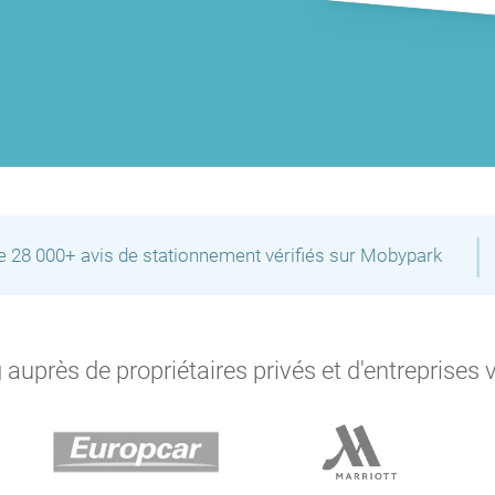
P
P
|
de 28 000+ avis de stationnement vérifiés sur Mobypark
P
P
P
P
auprès de propriétaires privés et d'entreprises 
P