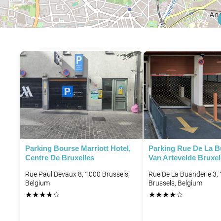
P
P
Parking Bourse Marriott Hotel,
Parking Rue De La B
Centre De Bruxelles
Van Artevelde Bruxel
Rue Paul Devaux 8, 1000 Brussels,
Rue De La Buanderie 3,
Belgium
Brussels, Belgium
P
★
★
★
★
☆
★
★
★
★
☆
P
P