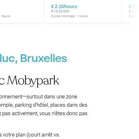
€ 2.16/heure
€ 2.
€ 16.22/24h
€ 16.2
1 heure
Durée minimale: 1 heure
Durée 
duc, Bruxelles
vec Mobypark
tationnement—surtout dans une zone
emple, parking d'hôtel, places dans des
nt pas activement, vous n'êtes donc pas
 votre plan (court arrêt vs.