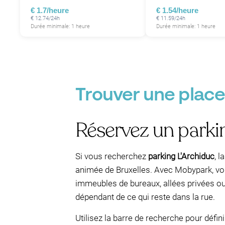
€ 1.7/heure
€ 1.54/heure
€ 12.74/24h
€ 11.59/24h
Durée minimale: 1 heure
Durée minimale: 1 heure
Trouver une place
Réservez un parki
Si vous recherchez
parking L'Archiduc
, 
animée de Bruxelles. Avec Mobypark, v
immeubles de bureaux, allées privées ou 
dépendant de ce qui reste dans la rue.
Utilisez la barre de recherche pour défin