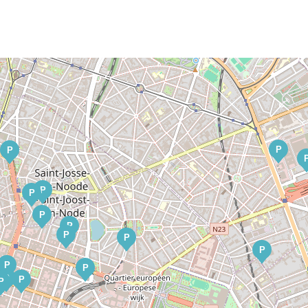
P
P
P
P
P
P
P
P
P
P
P
P
P
P
P