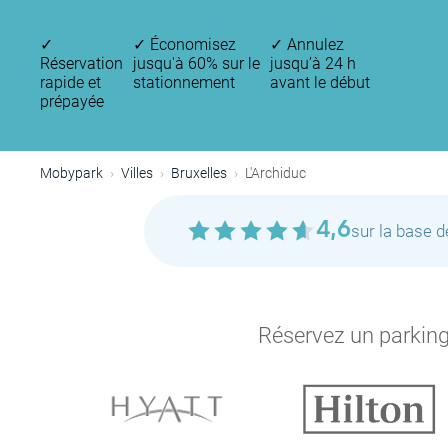
✓
✓
Économisez
✓
Annulez
Réservation
jusqu'à 60% sur le
jusqu’à 24 h
rapide et
stationnement
avant le début
prépayée
Mobypark
Villes
Bruxelles
L'Archiduc
4,6
sur la base 
P
Réservez un parking 