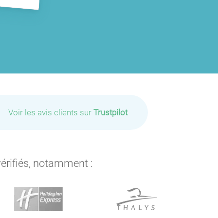
Voir les avis clients sur
Trustpilot
P
P
P
vérifiés, notamment :