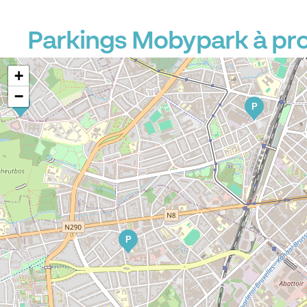
Parkings Mobypark à pro
P
+
−
P
P
P